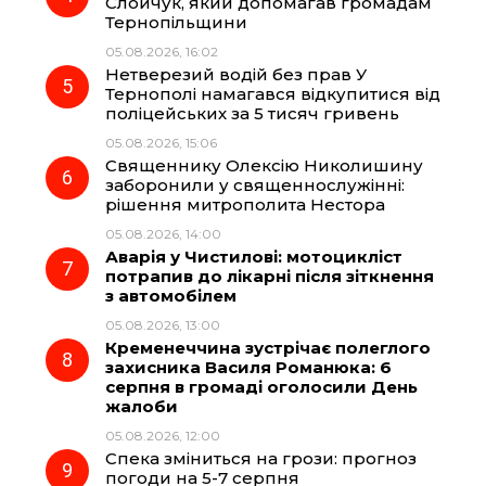
Слойчук, який допомагав громадам
Тернопільщини
05.08.2026, 16:02
Нетверезий водій без прав У
Тернополі намагався відкупитися від
поліцейських за 5 тисяч гривень
05.08.2026, 15:06
Священнику Олексію Николишину
заборонили у священнослужінні:
рішення митрополита Нестора
05.08.2026, 14:00
Аварія у Чистилові: мотоцикліст
потрапив до лікарні після зіткнення
з автомобілем
05.08.2026, 13:00
Кременеччина зустрічає полеглого
захисника Василя Романюка: 6
серпня в громаді оголосили День
жалоби
05.08.2026, 12:00
Спека зміниться на грози: прогноз
погоди на 5-7 серпня