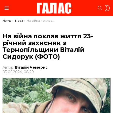
S
SEARC
S
Menu
You are here:
Home
Події
На війна поклав життя 23-річний захисник з Тернопільщини Віталій Сидорук (ФОТО)
На війна поклав життя 23-
річний захисник з
Тернопільщини Віталій
Сидорук (ФОТО)
Автор:
Віталій Чемерис
03.06.2024, 08:29