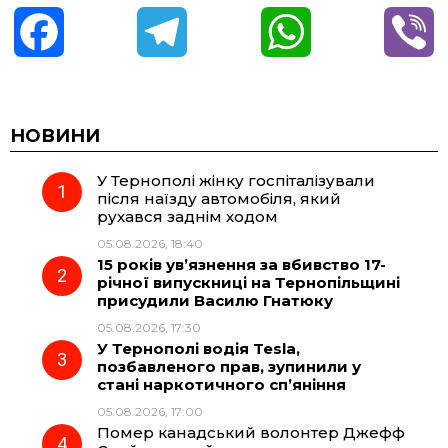
F
T
W
V
a
e
h
i
c
l
a
b
НОВИНИ
У Тернополі жінку госпіталізували
e
e
t
e
після наїзду автомобіля, який
рухався заднім ходом
b
g
s
r
05.08.2026, 18:40
15 років ув’язнення за вбивство 17-
o
r
A
річної випускниці на Тернопільщині
присудили Василю Гнатюку
05.08.2026, 17:30
o
a
p
У Тернополі водія Tesla,
позбавленого прав, зупинили у
k
m
p
стані наркотичного сп’яніння
05.08.2026, 17:00
Помер канадський волонтер Джефф