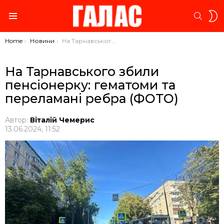
S
SEARC
S
Menu
You are here:
Home
Новини
На Тарнавського збили пенсіонерку: гематоми та переламані ребра (ФОТО)
На Тарнавського збили
пенсіонерку: гематоми та
переламані ребра (ФОТО)
Автор:
Віталій Чемерис
13.06.2024, 11:52