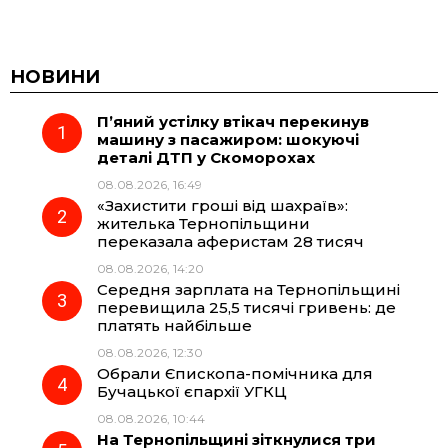
a
e
h
i
c
l
a
b
НОВИНИ
П’яний устілку втікач перекинув
e
e
t
e
машину з пасажиром: шокуючі
деталі ДТП у Скоморохах
b
g
s
r
08.08.2026, 16:49
«Захистити гроші від шахраїв»:
o
r
A
жителька Тернопільщини
переказала аферистам 28 тисяч
08.08.2026, 14:20
o
a
p
Середня зарплата на Тернопільщині
перевищила 25,5 тисячі гривень: де
k
m
p
платять найбільше
08.08.2026, 12:30
Обрали Єпископа-помічника для
Бучацької єпархії УГКЦ
08.08.2026, 10:44
На Тернопільщині зіткнулися три