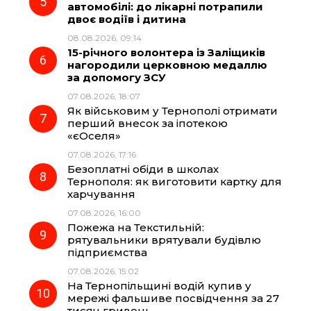
автомобілі: до лікарні потрапили
двоє водіїв і дитина
08.08.2026, 09:14
15-річного волонтера із Заліщиків
нагородили церковною медаллю
за допомогу ЗСУ
07.08.2026, 18:07
Як військовим у Тернополі отримати
перший внесок за іпотекою
«єОселя»
07.08.2026, 17:16
Безоплатні обіди в школах
Тернополя: як виготовити картку для
харчування
07.08.2026, 16:00
Пожежа на Текстильній:
рятувальники врятували будівлю
підприємства
07.08.2026, 15:02
На Тернопільщині водій купив у
мережі фальшиве посвідчення за 27
тисяч гривень