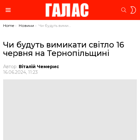
S
SEARC
S
Menu
You are here:
Home
Новини
Чи будуть вимикати світло 16 червня на Тернопільщині
Чи будуть вимикати світло 16
червня на Тернопільщині
Автор:
Віталій Чемерис
16.06.2024, 11:23