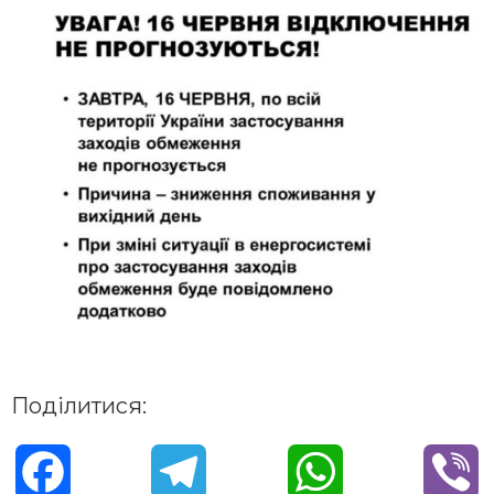
Поділитися:
F
T
W
V