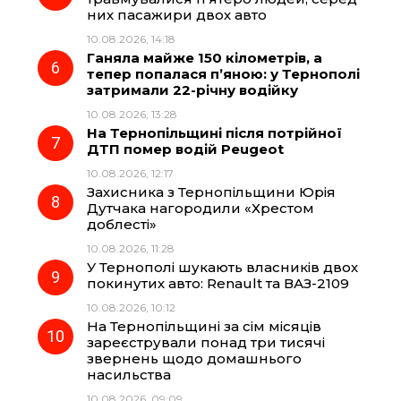
них пасажири двох авто
10.08.2026, 14:18
Ганяла майже 150 кілометрів, а
тепер попалася п’яною: у Тернополі
затримали 22-річну водійку
10.08.2026, 13:28
На Тернопільщині після потрійної
ДТП помер водій Peugeot
10.08.2026, 12:17
Захисника з Тернопільщини Юрія
Дутчака нагородили «Хрестом
доблесті»
10.08.2026, 11:28
У Тернополі шукають власників двох
покинутих авто: Renault та ВАЗ-2109
10.08.2026, 10:12
На Тернопільщині за сім місяців
зареєстрували понад три тисячі
звернень щодо домашнього
насильства
10.08.2026, 09:09