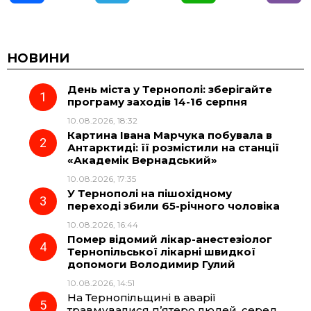
a
e
h
i
c
l
a
b
НОВИНИ
День міста у Тернополі: зберігайте
e
e
t
e
програму заходів 14-16 серпня
10.08.2026, 18:32
b
g
s
r
Картина Івана Марчука побувала в
Антарктиді: її розмістили на станції
o
r
A
«Академік Вернадський»
10.08.2026, 17:35
У Тернополі на пішохідному
o
a
p
переході збили 65-річного чоловіка
10.08.2026, 16:44
k
m
p
Помер відомий лікар-анестезіолог
Тернопільської лікарні швидкої
допомоги Володимир Гулий
10.08.2026, 14:51
На Тернопільщині в аварії
травмувалися п’ятеро людей, серед