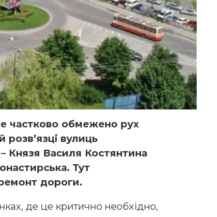
уде частково обмежено рух
й розв’язці вулиць
– Князя Василя Костянтина
онастирська. Тут
ремонт дороги.
нках, де це критично необхідно,