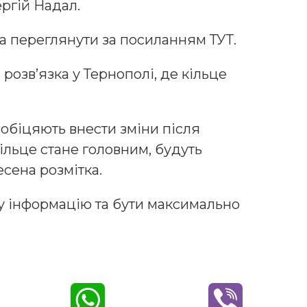
ргій Надал.
а переглянути за посиланням ТУТ.
розвʼязка у Тернополі, де кільце
 обіцяють внести зміни після
кільце стане головним, будуть
есена розмітка.
ну інформацію та бути максимально
W
V