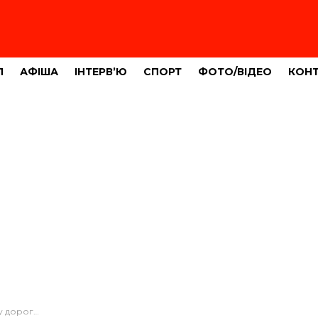
Л
АФІША
ІНТЕРВ’Ю
СПОРТ
ФОТО/ВІДЕО
КОН
їзду перехрестя