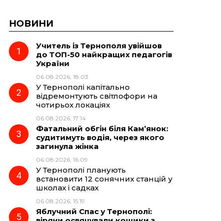
НОВИНИ
Учитель із Тернополя увійшов
до ТОП-50 найкращих педагогів
України
06.08.2026, 18:03
У Тернополі капітально
відремонтують світлофори на
чотирьох локаціях
06.08.2026, 17:14
Фатальний обгін біля Кам’янок:
судитимуть водія, через якого
загинула жінка
06.08.2026, 16:09
У Тернополі планують
встановити 12 сонячних станцій у
школах і садках
06.08.2026, 15:19
Яблучний Спас у Тернополі:
віряни освячували кошики з