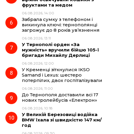
фруктами та медом
06.08.2026, 14:00
Забрала сумку з телефоном і
викинула ключі: тернополянці
загрожує до 8 років ув’язнення
06.08.2026, 13:11
У Тернополі орден «За
мужність» вручили бійцю 105-ї
бригади Михайлу Дерлиці
06.08.2026, 12:00
У Кременці зіткнулися IKSO
Samand і Lexus: шестеро
потерпілих, двох госпіталізували
06.08.2026, 11:00
До Тернополя доставили всі 17
нових тролейбусів «Електрон»
06.08.2026, 10:18
У Великій Березовиці водійка
BMW їхала зі швидкістю 147 км/
год
06.08.2026, 09:30