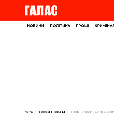
НОВИНИ
ПОЛІТИКА
ГРОШІ
КРИМІНА
You are here:
Home
Головні новини
У Тернополі після ремонту дороги змінять правила про