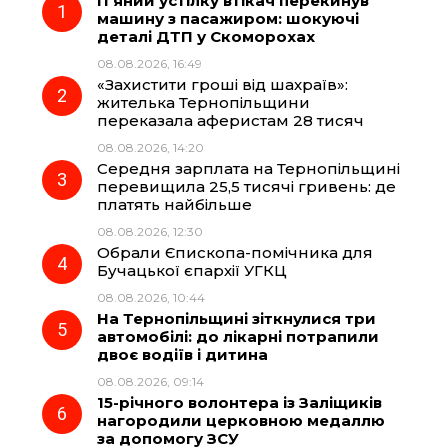
П’яний устілку втікач перекинув
e
e
t
e
машину з пасажиром: шокуючі
деталі ДТП у Скоморохах
b
g
s
r
08.08.2026, 16:49
«Захистити гроші від шахраїв»:
o
r
A
жителька Тернопільщини
переказала аферистам 28 тисяч
08.08.2026, 14:20
o
a
p
Середня зарплата на Тернопільщині
перевищила 25,5 тисячі гривень: де
k
m
p
платять найбільше
08.08.2026, 12:30
Обрали Єпископа-помічника для
Бучацької єпархії УГКЦ
08.08.2026, 10:44
На Тернопільщині зіткнулися три
автомобілі: до лікарні потрапили
двоє водіїв і дитина
08.08.2026, 09:14
15-річного волонтера із Заліщиків
нагородили церковною медаллю
за допомогу ЗСУ