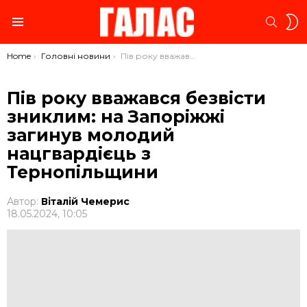
S
SEARC
S
Menu
You are here:
Home
Головні новини
Пів року вважався безвісти зниклим: на Запоріжжі загинув молодий нацгвардієць з Тернопільщини
Пів року вважався безвісти
зниклим: на Запоріжжі
загинув молодий
нацгвардієць з
Тернопільщини
Автор:
Віталій Чемерис
18.05.2024, 10:05