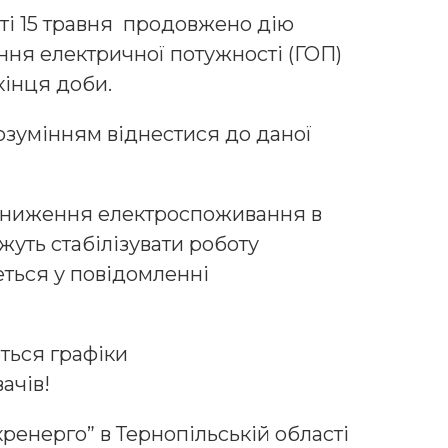
сті 15 травня продовжено дію
ня електричної потужності (ГОП)
кінця доби.
озумінням віднестися до даної
 зниження електроспоживання в
уть стабілізувати роботу
еться у повідомленні
ться графіки
ачів!
кренерго” в Тернопільській області