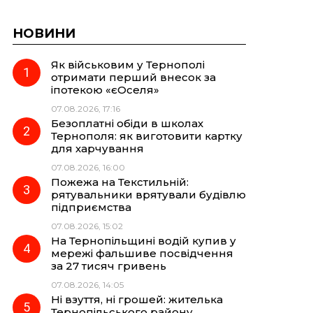
НОВИНИ
Як військовим у Тернополі
отримати перший внесок за
іпотекою «єОселя»
07.08.2026, 17:16
Безоплатні обіди в школах
Тернополя: як виготовити картку
для харчування
07.08.2026, 16:00
Пожежа на Текстильній:
рятувальники врятували будівлю
підприємства
07.08.2026, 15:02
На Тернопільщині водій купив у
мережі фальшиве посвідчення
за 27 тисяч гривень
07.08.2026, 14:05
Ні взуття, ні грошей: жителька
Тернопільського району