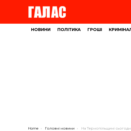
НОВИНИ
ПОЛІТИКА
ГРОШІ
КРИМІНА
You are here:
Home
Головні новини
На Тернопільщині сьогодні знову застосовують графіки аварійних від