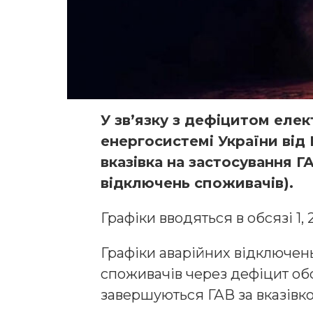
У звʼязку з дефіцитом елек
енергосистемі України від
вказівка на застосування ГА
відключень споживачів).
Графіки вводяться в обсязі 1, 2
Графіки аварійних відключень
споживачів через дефіцит обс
завершуються ГАВ за вказівк