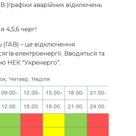
ГАВ (графіки аварійних відключень
 4,5,6 черг!
 (ГАВ) – це відключення
ягів електроенергії. Вводяться та
ою НЕК “Укренерго”.