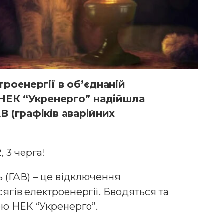
троенергії в обʼєднаній
 НЕК “Укренерго” надійшла
В (графіків аварійних
, 3 черга!
 (ГАВ) – це відключення
ягів електроенергії. Вводяться та
ою НЕК “Укренерго”.