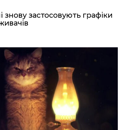
і знову застосовують графіки
живачів