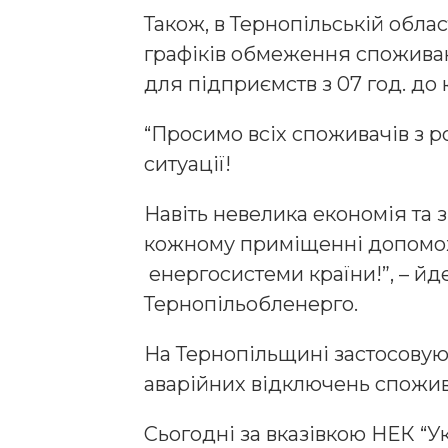
Також, в Тернопільській обла
графіків обмеження споживан
для підприємств з 07 год. до 
“Просимо всіх споживачів з р
ситуації!
Навіть невелика економія та
кожному приміщенні допомож
енергосистеми країни!”, – йд
Тернопільобленерго.
На Тернопільщині застосовую
аварійних відключень спожив
Сьогодні за вказівкою НЕК “У