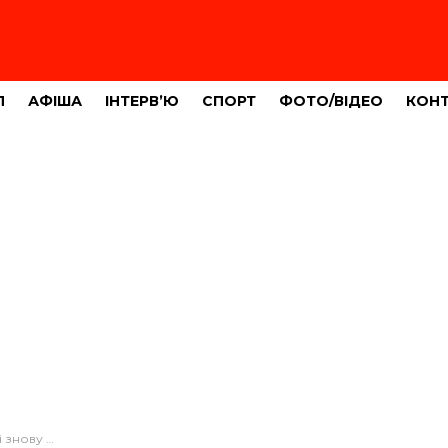
Л
АФІША
ІНТЕРВ’Ю
СПОРТ
ФОТО/ВІДЕО
КОН
ключень споживачів