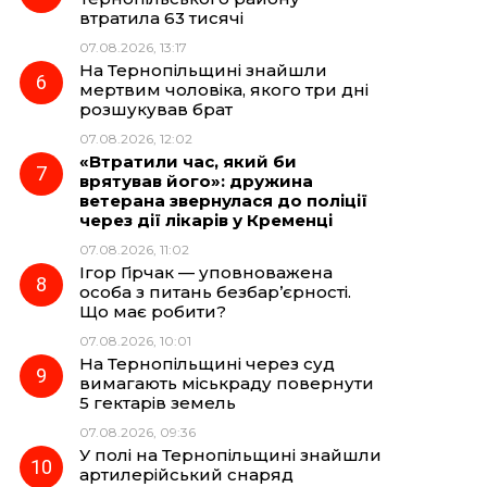
втратила 63 тисячі
07.08.2026, 13:17
На Тернопільщині знайшли
мертвим чоловіка, якого три дні
розшукував брат
07.08.2026, 12:02
«Втратили час, який би
врятував його»: дружина
ветерана звернулася до поліції
через дії лікарів у Кременці
07.08.2026, 11:02
Ігор Гірчак — уповноважена
особа з питань безбар’єрності.
Що має робити?
07.08.2026, 10:01
На Тернопільщині через суд
вимагають міськраду повернути
5 гектарів земель
07.08.2026, 09:36
У полі на Тернопільщині знайшли
артилерійський снаряд