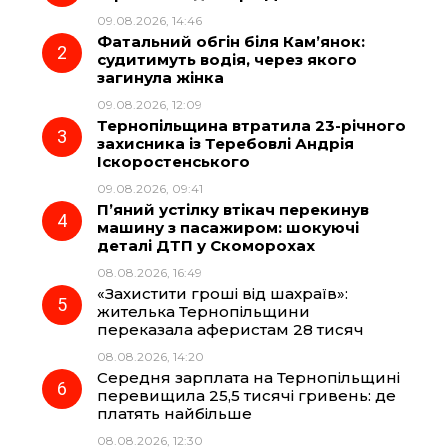
09.08.2026, 14:46
b
g
s
r
Фатальний обгін біля Кам’янок:
судитимуть водія, через якого
o
r
A
загинула жінка
09.08.2026, 12:09
Тернопільщина втратила 23-річного
o
a
p
захисника із Теребовлі Андрія
Іскоростенського
k
m
p
09.08.2026, 09:41
П’яний устілку втікач перекинув
машину з пасажиром: шокуючі
деталі ДТП у Скоморохах
08.08.2026, 16:49
«Захистити гроші від шахраїв»:
жителька Тернопільщини
переказала аферистам 28 тисяч
08.08.2026, 14:20
Середня зарплата на Тернопільщині
перевищила 25,5 тисячі гривень: де
платять найбільше
08.08.2026, 12:30