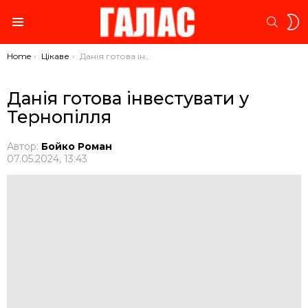
S
SEARC
S
Menu
You are here:
Home
Цікаве
Данія готова інвестувати у Тернопілля
Данія готова інвестувати у
Тернопілля
Автор:
Бойко Роман
07.05.2024, 13:43