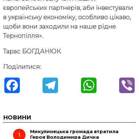
європейських партнерів, аби інвестували
в українську економіку, особливо цікаво,
щоби вони заходили на наше рідне
Тернопілля».
Тарас БОГДАНЮК
Поділитися:
F
T
W
V
a
e
h
i
c
l
a
b
НОВИНИ
Микулинецька громада втратила
e
e
t
e
Героя Володимира Дичка