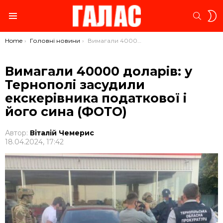
S
SEARC
S
Menu
You are here:
Home
Головні новини
Вимагали 40000 доларів: у Тернополі засудили екскерівника податкової і його сина (ФОТО)
Вимагали 40000 доларів: у
Тернополі засудили
екскерівника податкової і
його сина (ФОТО)
Автор:
Віталій Чемерис
18.04.2024, 17:42