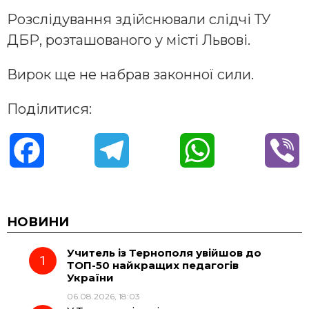
Розслідування здійснювали слідчі ТУ
ДБР, розташованого у місті Львові.
Вирок ще не набрав законної сили.
Поділитися:
F
T
W
V
a
e
h
i
c
l
a
b
НОВИНИ
Учитель із Тернополя увійшов до
e
e
t
e
ТОП-50 найкращих педагогів
України
b
g
s
r
06.08.2026, 18:03