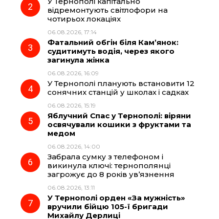
У Тернополі капітально
o
r
A
відремонтують світлофори на
чотирьох локаціях
06.08.2026, 17:14
o
a
p
Фатальний обгін біля Кам’янок:
судитимуть водія, через якого
k
m
p
загинула жінка
06.08.2026, 16:09
У Тернополі планують встановити 12
сонячних станцій у школах і садках
06.08.2026, 15:19
Яблучний Спас у Тернополі: віряни
освячували кошики з фруктами та
медом
06.08.2026, 14:00
Забрала сумку з телефоном і
викинула ключі: тернополянці
загрожує до 8 років ув’язнення
06.08.2026, 13:11
У Тернополі орден «За мужність»
вручили бійцю 105-ї бригади
Михайлу Дерлиці