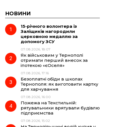
НОВИНИ
15-річного волонтера із
Заліщиків нагородили
церковною медаллю за
допомогу ЗСУ
07.08.2026, 18:07
Як військовим у Тернополі
отримати перший внесок за
іпотекою «єОселя»
07.08.2026, 17:16
Безоплатні обіди в школах
Тернополя: як виготовити картку
для харчування
07.08.2026, 16:00
Пожежа на Текстильній:
рятувальники врятували будівлю
підприємства
07.08.2026, 15:02
На Тернопільщині водій купив у