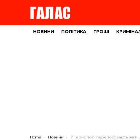
НОВИНИ
ПОЛІТИКА
ГРОШІ
КРИМІНА
You are here:
Home
Новини
У Тернополі перепоховають загиблого військового Анатолія Поколодіна