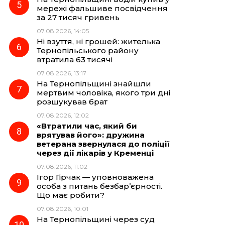
мережі фальшиве посвідчення
за 27 тисяч гривень
07.08.2026, 14:05
Ні взуття, ні грошей: жителька
Тернопільського району
втратила 63 тисячі
07.08.2026, 13:17
На Тернопільщині знайшли
мертвим чоловіка, якого три дні
розшукував брат
07.08.2026, 12:02
«Втратили час, який би
врятував його»: дружина
ветерана звернулася до поліції
через дії лікарів у Кременці
07.08.2026, 11:02
Ігор Гірчак — уповноважена
особа з питань безбар’єрності.
Що має робити?
07.08.2026, 10:01
На Тернопільщині через суд