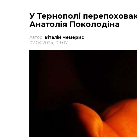
У Тернополі перепоховаю
Анатолія Поколодіна
Автор:
Віталій Чемерис
02.04.2024, 09:07