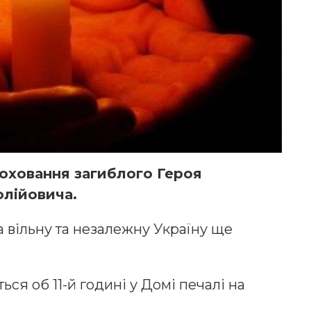
поховання загиблого Героя
олійовича.
а вільну та незалежну Україну ще
ся об 11-й годині у Домі печалі на