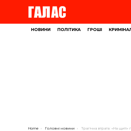
НОВИНИ
ПОЛІТИКА
ГРОШІ
КРИМІНА
You are here:
Home
Головні новини
Трагічна втрата: «На щиті» повернувся захисник Сергій Михалко з Почаївс