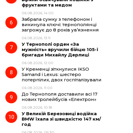
фруктами та медом
06.08.2026, 14:00
Забрала сумку з телефоном і
викинула ключі: тернополянці
загрожує до 8 років ув’язнення
06.08.2026, 13:11
У Тернополі орден «За
мужність» вручили бійцю 105-ї
бригади Михайлу Дерлиці
06.08.2026, 12:00
У Кременці зіткнулися IKSO
Samand і Lexus: шестеро
потерпілих, двох госпіталізували
06.08.2026, 11:00
До Тернополя доставили всі 17
нових тролейбусів «Електрон»
06.08.2026, 10:18
У Великій Березовиці водійка
BMW їхала зі швидкістю 147 км/
год
06.08.2026, 09:30