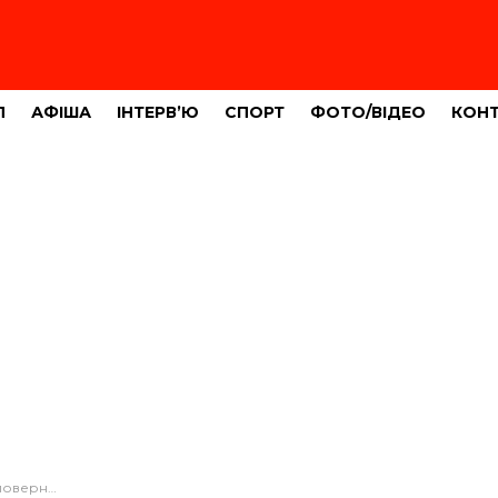
Л
АФІША
ІНТЕРВ’Ю
СПОРТ
ФОТО/ВІДЕО
КОН
ької громади (ФОТО)