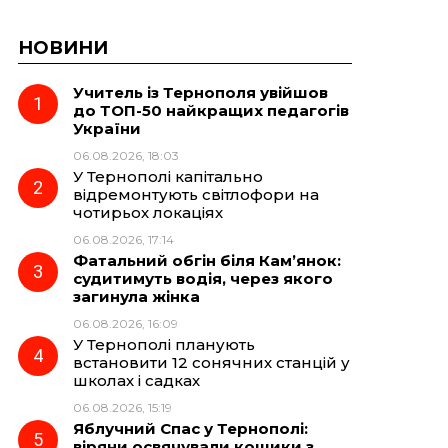
НОВИНИ
Учитель із Тернополя увійшов
до ТОП-50 найкращих педагогів
України
06.08.2026, 18:03
У Тернополі капітально
відремонтують світлофори на
чотирьох локаціях
06.08.2026, 17:14
Фатальний обгін біля Кам’янок:
судитимуть водія, через якого
загинула жінка
06.08.2026, 16:09
У Тернополі планують
встановити 12 сонячних станцій у
школах і садках
06.08.2026, 15:19
Яблучний Спас у Тернополі:
віряни освячували кошики з