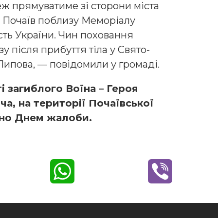
ж прямуватиме зі сторони міста
. Почаїв поблизу Меморіалу
сть України. Чин поховання
у після прибуття тіла у Свято-
 Липова, — повідомили у громаді.
і загиблого Воїна – Героя
а, на території Почаївської
ено Днем жалоби.
W
V
h
i