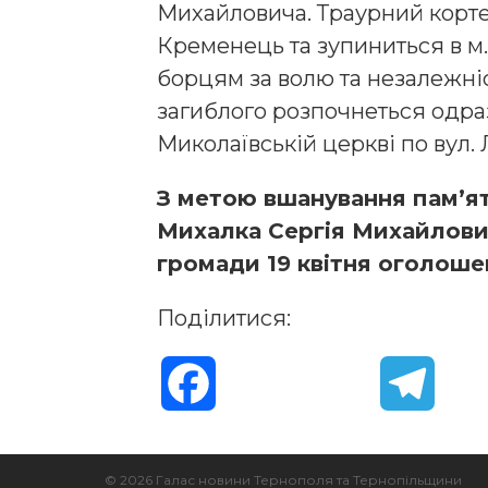
Михайловича. Траурний корте
Кременець та зупиниться в м
борцям за волю та незалежні
загиблого розпочнеться одраз
Миколаївській церкві по вул.
З метою вшанування пам’ят
Михалка Сергія Михайлович
громади 19 квітня оголош
Поділитися:
F
T
a
e
© 2026 Галас новини Тернополя та Тернопільщини