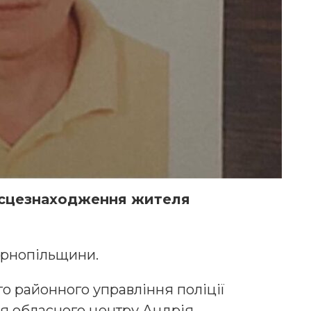
ісцезнаходження жителя
ернопільщини.
о районного управління поліції
я обласного центру Андрія