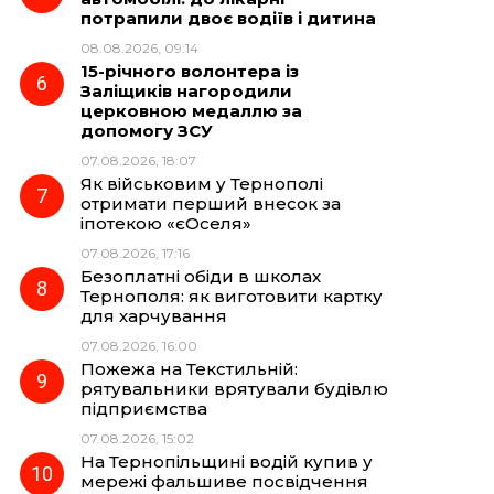
потрапили двоє водіїв і дитина
08.08.2026, 09:14
15-річного волонтера із
Заліщиків нагородили
церковною медаллю за
допомогу ЗСУ
07.08.2026, 18:07
Як військовим у Тернополі
отримати перший внесок за
іпотекою «єОселя»
07.08.2026, 17:16
Безоплатні обіди в школах
Тернополя: як виготовити картку
для харчування
07.08.2026, 16:00
Пожежа на Текстильній:
рятувальники врятували будівлю
підприємства
07.08.2026, 15:02
На Тернопільщині водій купив у
мережі фальшиве посвідчення