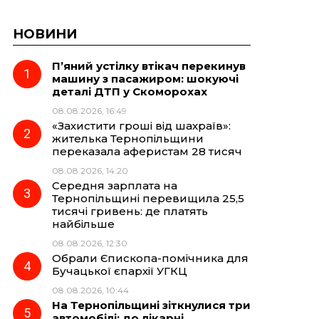
НОВИНИ
П’яний устілку втікач перекинув
машину з пасажиром: шокуючі
деталі ДТП у Скоморохах
08.08.2026, 16:49
«Захистити гроші від шахраїв»:
жителька Тернопільщини
переказала аферистам 28 тисяч
08.08.2026, 14:20
Середня зарплата на
Тернопільщині перевищила 25,5
тисячі гривень: де платять
найбільше
08.08.2026, 12:30
Обрали Єпископа-помічника для
Бучацької єпархії УГКЦ
08.08.2026, 10:44
На Тернопільщині зіткнулися три
автомобілі: до лікарні