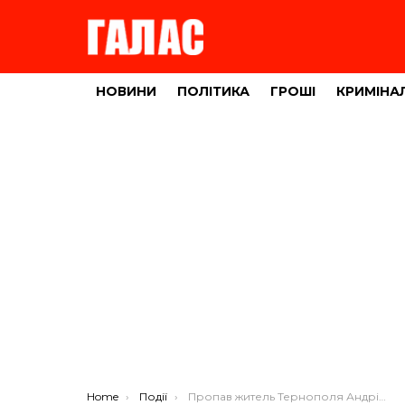
НОВИНИ
ПОЛІТИКА
ГРОШІ
КРИМІНА
You are here:
Home
Події
Пропав житель Тернополя Андрій Скрябін (ФОТО)