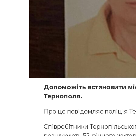
Допоможіть встановити м
Тернополя.
Про це повідомляє поліція Т
Співробітники Тернопільськог
розшукують 52-річного жител