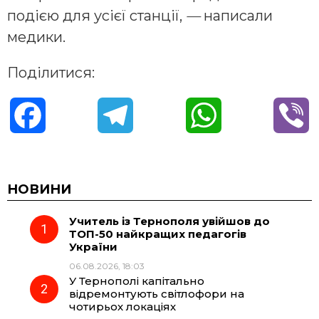
подією для усієї станції,
—
написали
медики.
Поділитися:
F
T
W
V
a
e
h
i
c
l
a
b
НОВИНИ
Учитель із Тернополя увійшов до
e
e
t
e
ТОП-50 найкращих педагогів
України
b
g
s
r
06.08.2026, 18:03
У Тернополі капітально
o
r
A
відремонтують світлофори на
чотирьох локаціях