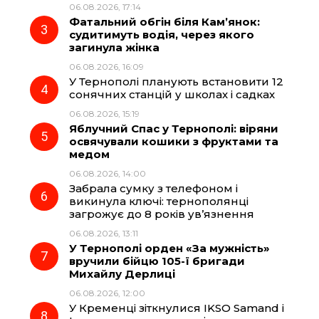
06.08.2026, 17:14
o
a
p
Фатальний обгін біля Кам’янок:
судитимуть водія, через якого
k
m
p
загинула жінка
06.08.2026, 16:09
У Тернополі планують встановити 12
сонячних станцій у школах і садках
06.08.2026, 15:19
Яблучний Спас у Тернополі: віряни
освячували кошики з фруктами та
медом
06.08.2026, 14:00
Забрала сумку з телефоном і
викинула ключі: тернополянці
загрожує до 8 років ув’язнення
06.08.2026, 13:11
У Тернополі орден «За мужність»
вручили бійцю 105-ї бригади
Михайлу Дерлиці
06.08.2026, 12:00
У Кременці зіткнулися IKSO Samand і