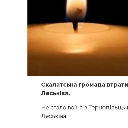
Скалатська громада втрат
Леськіва.
Не стало воїна з Тернопільщ
Леськіва.