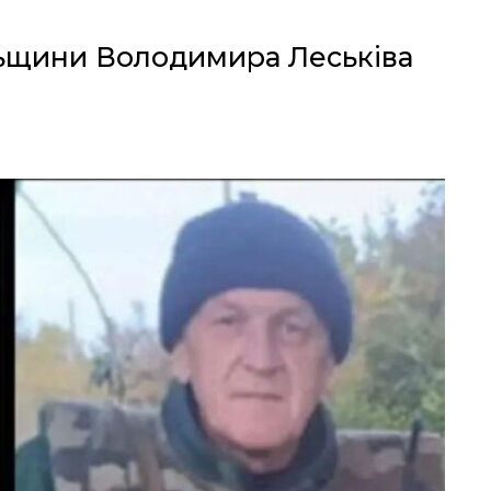
льщини Володимира Леськіва