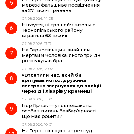
мережі фальшиве посвідчення
за 27 тисяч гривень
07.08.2026, 14:05
Ні взуття, ні грошей: жителька
Тернопільського району
втратила 63 тисячі
07.08.2026, 13:17
На Тернопільщині знайшли
мертвим чоловіка, якого три дні
розшукував брат
07.08.2026, 12:02
«Втратили час, який би
врятував його»: дружина
ветерана звернулася до поліції
через дії лікарів у Кременці
07.08.2026, 11:02
Ігор Гірчак — уповноважена
особа з питань безбар’єрності.
Що має робити?
07.08.2026, 10:01
На Тернопільщині через суд