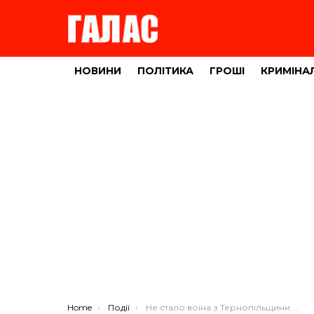
НОВИНИ
ПОЛІТИКА
ГРОШІ
КРИМІНА
You are here:
Home
Події
Не стало воїна з Тернопільщини Володимира Леськіва (ФОТО)