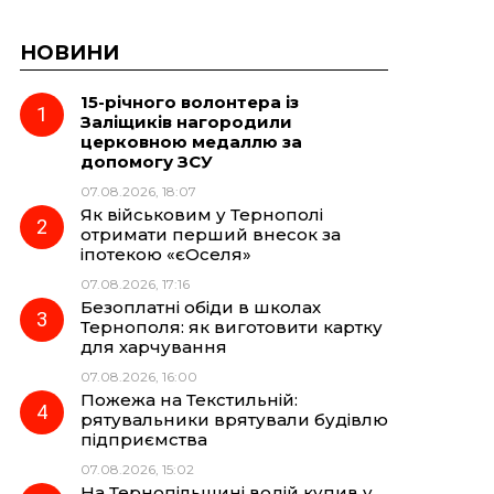
НОВИНИ
15-річного волонтера із
Заліщиків нагородили
церковною медаллю за
допомогу ЗСУ
07.08.2026, 18:07
Як військовим у Тернополі
отримати перший внесок за
іпотекою «єОселя»
07.08.2026, 17:16
Безоплатні обіди в школах
Тернополя: як виготовити картку
для харчування
07.08.2026, 16:00
Пожежа на Текстильній:
рятувальники врятували будівлю
підприємства
07.08.2026, 15:02
На Тернопільщині водій купив у