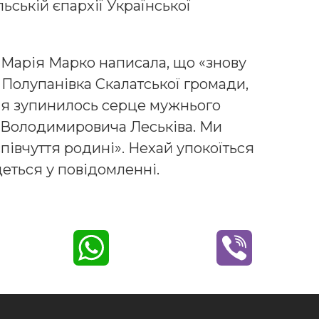
ьській єпархії Української
 Марія Марко написала, що «знову
Полупанівка Скалатської громади,
тня зупинилось серце мужнього
 Володимировича Леськіва. Ми
івчуття родині». Нехай упокоїться
еться у повідомленні.
W
V
h
i
a
b