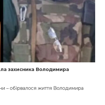
ила захисника Володимира
ини – обірвалося життя Володимира