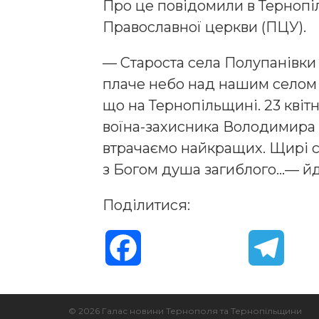
Про це повідомили в Тернопіл
Православної церкви (ПЦУ).
— Староста села Полупанівки
плаче небо над нашим селом 
що на Тернопільщині. 23 кві
воїна-захисника Володимира
втрачаємо найкращих. Щирі сп
з Богом душа загиблого…— йд
Поділитися:
F
T
a
e
© 2026 Галас новини Тернополя та Тернопільщини
c
l