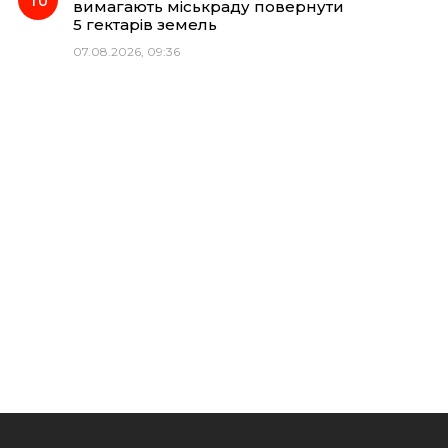
вимагають міськраду повернути
5 гектарів земель
07.08.2026, 09:36