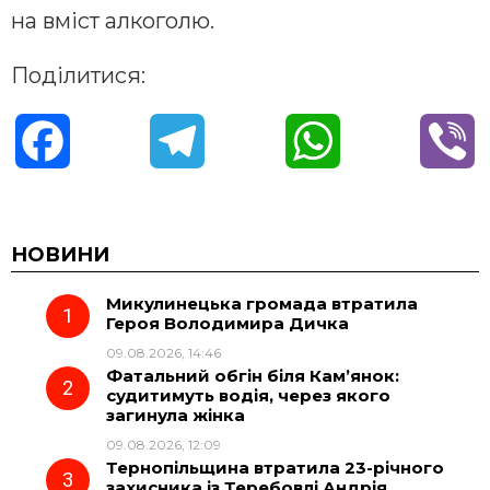
на вміст алкоголю.
Поділитися:
F
T
W
V
a
e
h
i
c
l
a
b
НОВИНИ
Микулинецька громада втратила
e
e
t
e
Героя Володимира Дичка
09.08.2026, 14:46
b
g
s
r
Фатальний обгін біля Кам’янок:
судитимуть водія, через якого
o
r
A
загинула жінка
09.08.2026, 12:09
Тернопільщина втратила 23-річного
o
a
p
захисника із Теребовлі Андрія