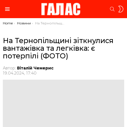
S
SEARC
S
Menu
You are here:
Home
Новини
На Тернопільщині зіткнулися вантажівка та легківка: є потерпілі (ФОТО)
На Тернопільщині зіткнулися
вантажівка та легківка: є
потерпілі (ФОТО)
Автор:
Віталій Чемерис
19.04.2024, 17:40