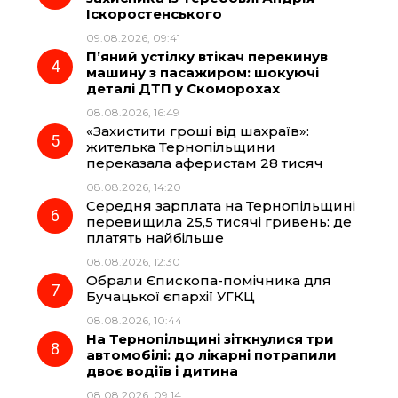
Іскоростенського
k
m
p
09.08.2026, 09:41
П’яний устілку втікач перекинув
машину з пасажиром: шокуючі
деталі ДТП у Скоморохах
08.08.2026, 16:49
«Захистити гроші від шахраїв»:
жителька Тернопільщини
переказала аферистам 28 тисяч
08.08.2026, 14:20
Середня зарплата на Тернопільщині
перевищила 25,5 тисячі гривень: де
платять найбільше
08.08.2026, 12:30
Обрали Єпископа-помічника для
Бучацької єпархії УГКЦ
08.08.2026, 10:44
На Тернопільщині зіткнулися три
автомобілі: до лікарні потрапили
двоє водіїв і дитина
08.08.2026, 09:14