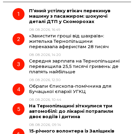
П’яний устілку втікач перекинув
e
e
t
e
машину з пасажиром: шокуючі
деталі ДТП у Скоморохах
b
g
s
r
08.08.2026, 16:49
«Захистити гроші від шахраїв»:
o
r
A
жителька Тернопільщини
переказала аферистам 28 тисяч
08.08.2026, 14:20
o
a
p
Середня зарплата на Тернопільщині
перевищила 25,5 тисячі гривень: де
k
m
p
платять найбільше
08.08.2026, 12:30
Обрали Єпископа-помічника для
Бучацької єпархії УГКЦ
08.08.2026, 10:44
На Тернопільщині зіткнулися три
автомобілі: до лікарні потрапили
двоє водіїв і дитина
08.08.2026, 09:14
15-річного волонтера із Заліщиків