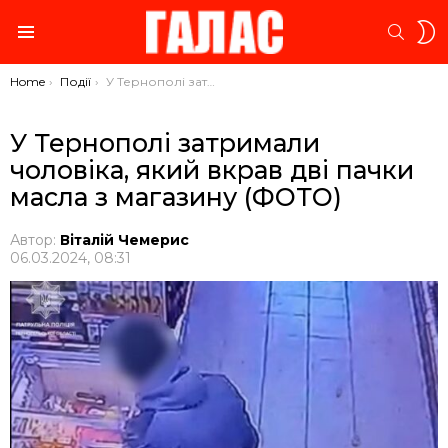
S
SEARC
S
Menu
You are here:
Home
Події
У Тернополі затримали чоловіка, який вкрав дві пачки масла з магазину (ФОТО)
У Тернополі затримали
чоловіка, який вкрав дві пачки
масла з магазину (ФОТО)
Автор:
Віталій Чемерис
06.03.2024, 08:31