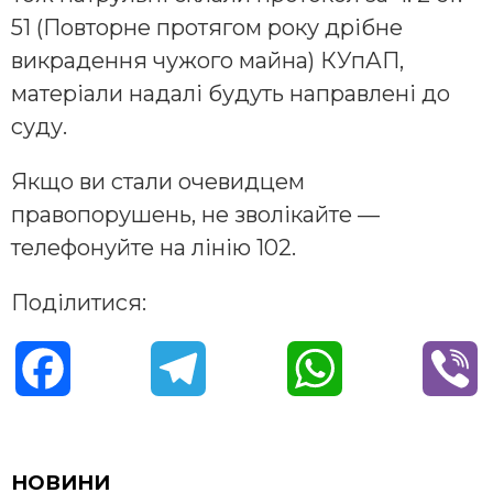
51 (Повторне протягом року дрібне
викрадення чужого майна) КУпАП,
матеріали надалі будуть направлені до
суду.
Якщо ви стали очевидцем
правопорушень, не зволікайте —
телефонуйте на лінію 102.
Поділитися:
F
T
W
V
a
e
h
i
c
l
a
b
НОВИНИ