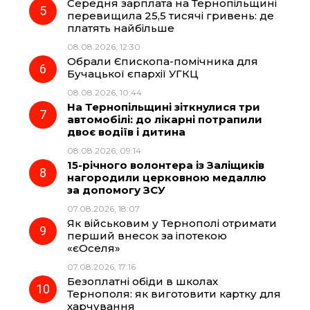
Середня зарплата на Тернопільщині
перевищила 25,5 тисячі гривень: де
платять найбільше
08.08.2026, 12:30
Обрали Єпископа-помічника для
Бучацької єпархії УГКЦ
08.08.2026, 10:44
На Тернопільщині зіткнулися три
автомобілі: до лікарні потрапили
двоє водіїв і дитина
08.08.2026, 09:14
15-річного волонтера із Заліщиків
нагородили церковною медаллю
за допомогу ЗСУ
07.08.2026, 18:07
Як військовим у Тернополі отримати
перший внесок за іпотекою
«єОселя»
07.08.2026, 17:16
Безоплатні обіди в школах
Тернополя: як виготовити картку для
харчування