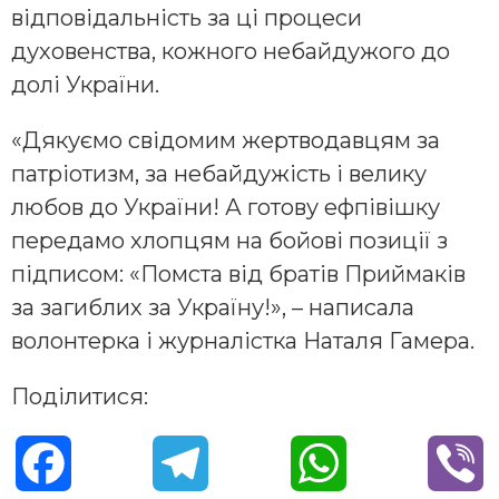
відповідальність за ці процеси
духовенства, кожного небайдужого до
долі України.
«Дякуємо свідомим жертводавцям за
патріотизм, за небайдужість і велику
любов до України! А готову ефпівішку
передамо хлопцям на бойові позиції з
підписом: «Помста від братів Приймаків
за загиблих за Україну!», – написала
волонтерка і журналістка Наталя Гамера.
Поділитися:
F
T
W
V