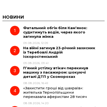
a
e
h
i
c
l
a
b
НОВИНИ
Фатальний обгін біля Кам’янок:
e
e
t
e
судитимуть водія, через якого
загинула жінка
b
g
s
r
09.08.2026, 12:09
На війні загинув 23-річний захисник
o
r
A
із Теребовлі Андрій
Іскоростенський
09.08.2026, 09:41
o
a
p
П’яний устілку втікач перекинув
машину з пасажиром: шокуючі
k
m
p
деталі ДТП у Скоморохах
08.08.2026, 16:49
«Захистити гроші від шахраїв»:
жителька Тернопільщини
переказала аферистам 28 тисяч
08.08.2026, 14:20