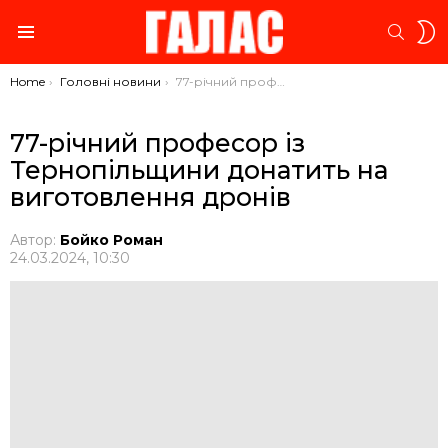
S
SEARC
S
Menu
You are here:
Home
Головні новини
77-річний професор із Тернопільщини донатить на виготовлення дронів
77-річний професор із
Тернопільщини донатить на
виготовлення дронів
Автор:
Бойко Роман
24.03.2024, 10:30