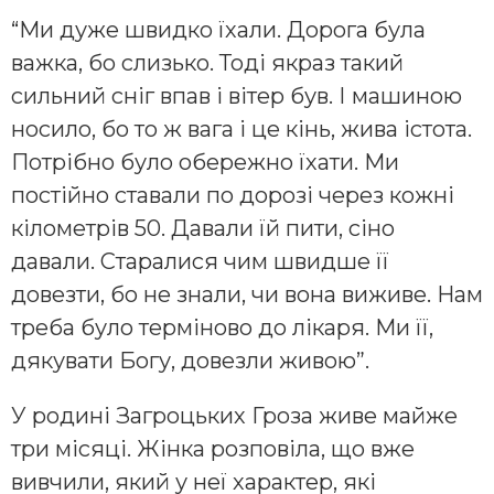
“Ми дуже швидко їхали. Дорога була
важка, бо слизько. Тоді якраз такий
сильний сніг впав і вітер був. І машиною
носило, бо то ж вага і це кінь, жива істота.
Потрібно було обережно їхати. Ми
постійно ставали по дорозі через кожні
кілометрів 50. Давали їй пити, сіно
давали. Старалися чим швидше її
довезти, бо не знали, чи вона виживе. Нам
треба було терміново до лікаря. Ми її,
дякувати Богу, довезли живою”.
У родині Загроцьких Гроза живе майже
три місяці. Жінка розповіла, що вже
вивчили, який у неї характер, які