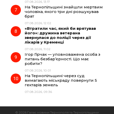
07.08.2026, 13:17
На Тернопільщині знайшли мертвим
чоловіка, якого три дні розшукував
брат
07.08.2026, 12:02
«Втратили час, який би врятував
його»: дружина ветерана
звернулася до поліції через дії
лікарів у Кременці
07.08.2026, 11:02
Ігор Гірчак — уповноважена особа з
питань безбар’єрності. Що має
робити?
07.08.2026, 10:01
На Тернопільщині через суд
вимагають міськраду повернути 5
гектарів земель
07.08.2026, 09:36
© 2026 Галас новини Тернополя та Тернопільщини