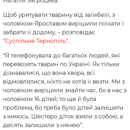
Наталія Загроцька.
Щоб урятувати тварину від загибелі, з
чоловіком Ярославом вирішили поїхати і
забрати її додому, – розповідає
“Суспільне Тернопіль”
.
“Я телефонувала до багатьох людей, які
перевозять тварин по Україні. Як тільки
дізнавалися, що вона хвора, всі
відмовлялися, ніхто не хотів її везти. Ми з
чоловіком вирішили знайти час, бо в нас з
чоловіком 16 дітей, то ще й була
проблема, бо треба було дітей залишити
з кимось. Шестеро діток взяли з собою, а
десять залишили з нянею”.