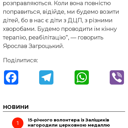
розправляються. Коли вона повністю
поправиться, відійде, ми будемо возити
дітей, бо в нас є діти з ДЦП, з різними
хворобами. Будемо проводити їм кінну
терапію, реабілітацію”, — говорить
Ярослав Загроцький.
Поділитися:
F
T
W
V
a
e
h
i
c
l
a
b
НОВИНИ
15-річного волонтера із Заліщиків
e
e
t
e
нагородили церковною медаллю