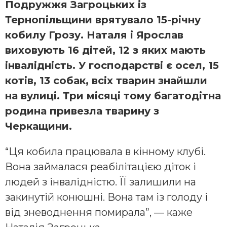
Подружжя Загроцьких із
Тернопільщини врятувало 15-річну
кобилу Грозу. Наталя і Ярослав
виховують 16 дітей, 12 з яких мають
інвалідність. У господарстві є осел, 15
котів, 13 собак, всіх тварин знайшли
на вулиці. Три місяці тому багатодітна
родина привезла тварину з
Черкащини.
“Ця кобила працювала в кінному клубі.
Вона займалася реабілітацією діток і
людей з інвалідністю. ЇЇ залишили на
закинутій конюшні. Вона там із голоду і
від зневоднення помирала”, — каже