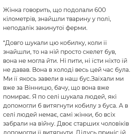
Жінка говорить, що подолали 600
кілометрів, знайшли тварину у полі,
неподалік закинутої ферми.
“Довго шукали цю кобилку, коли її
знайшли, то на ній просто скелет був,
вона не могла йти. Ні пити, ні їсти ніхто їй
не давав. Вона в холоді весь цей час була.
Ми її якось завели в наш бус.Заїхали ми
вже за Вінницю, бачу, що вона вже
помирає. Я по селі шукала людей, які
допомогли б витягнути кобилу з буса. А в
селі людей немає, самі жінки, бо всіх
забрали на війну. Двоє старших чоловіків
допомогли її витягнути. Дідусь приніс їй