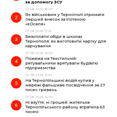
за допомогу ЗСУ
b
g
s
r
07.08.2026, 18:07
Як військовим у Тернополі отримати
o
r
A
перший внесок за іпотекою
«єОселя»
07.08.2026, 17:16
o
a
p
Безоплатні обіди в школах
Тернополя: як виготовити картку для
k
m
p
харчування
07.08.2026, 16:00
Пожежа на Текстильній:
рятувальники врятували будівлю
підприємства
07.08.2026, 15:02
На Тернопільщині водій купив у
мережі фальшиве посвідчення за 27
тисяч гривень
07.08.2026, 14:05
Ні взуття, ні грошей: жителька
Тернопільського району втратила 63
тисячі