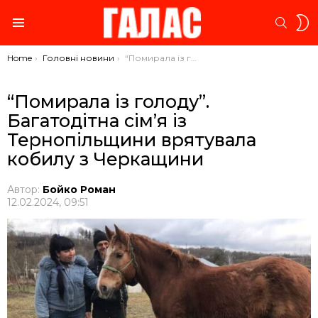
S
SEARC
S
Menu
You are here:
Home
Головні новини
“Помирала із голоду”. Багатодітна сім’я із Тернопільщини врятувала кобилу з Черкащини
“Помирала із голоду”.
Багатодітна сім’я із
Тернопільщини врятувала
кобилу з Черкащини
Автор:
Бойко Роман
12.02.2024, 09:51