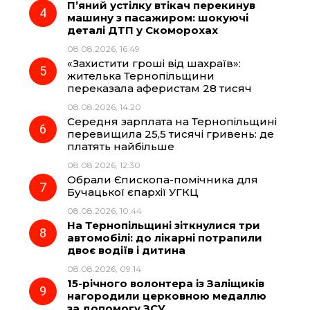
П’яний устілку втікач перекинув
машину з пасажиром: шокуючі
деталі ДТП у Скоморохах
08.08.2026, 16:49
«Захистити гроші від шахраїв»:
жителька Тернопільщини
переказала аферистам 28 тисяч
08.08.2026, 14:20
Середня зарплата на Тернопільщині
перевищила 25,5 тисячі гривень: де
платять найбільше
08.08.2026, 12:30
Обрали Єпископа-помічника для
Бучацької єпархії УГКЦ
08.08.2026, 10:44
На Тернопільщині зіткнулися три
автомобілі: до лікарні потрапили
двоє водіїв і дитина
08.08.2026, 09:14
15-річного волонтера із Заліщиків
нагородили церковною медаллю
за допомогу ЗСУ