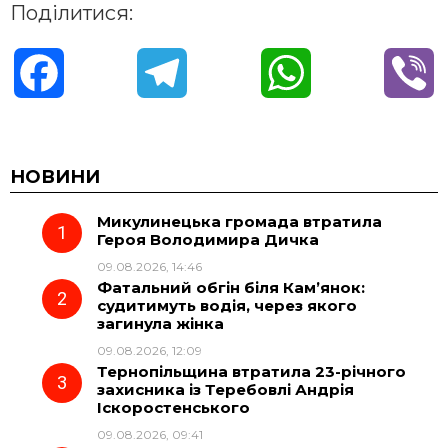
Поділитися:
F
T
W
V
a
e
h
i
c
l
a
b
НОВИНИ
Микулинецька громада втратила
e
e
t
e
Героя Володимира Дичка
09.08.2026, 14:46
b
g
s
r
Фатальний обгін біля Кам’янок:
судитимуть водія, через якого
o
r
A
загинула жінка
09.08.2026, 12:09
Тернопільщина втратила 23-річного
o
a
p
захисника із Теребовлі Андрія
Іскоростенського
k
m
p
09.08.2026, 09:41