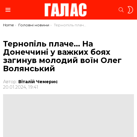
S
SEARC
S
Menu
You are here:
Home
Головні новини
Тернопіль плаче… На Донеччині у важких боях загинув молодий воїн Олег Волянський
Тернопіль плаче… На
Донеччині у важких боях
загинув молодий воїн Олег
Волянський
Автор:
Віталій Чемерис
20.01.2024, 19:41