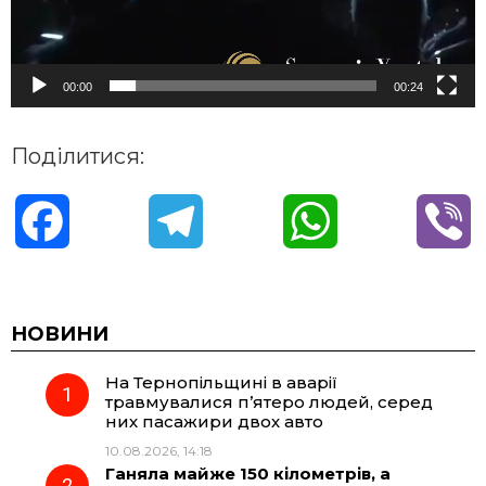
00:00
00:24
Поділитися:
F
T
W
V
a
e
h
i
c
l
a
b
НОВИНИ
На Тернопільщині в аварії
e
e
t
e
травмувалися п’ятеро людей, серед
них пасажири двох авто
b
g
s
r
10.08.2026, 14:18
Ганяла майже 150 кілометрів, а