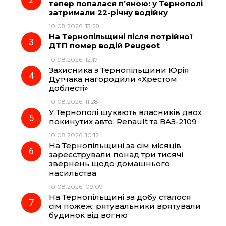
o
r
A
тепер попалася п’яною: у Тернополі
затримали 22-річну водійку
10.08.2026, 13:28
o
a
p
На Тернопільщині після потрійної
ДТП помер водій Peugeot
k
m
p
10.08.2026, 12:17
Захисника з Тернопільщини Юрія
Дутчака нагородили «Хрестом
доблесті»
10.08.2026, 11:28
У Тернополі шукають власників двох
покинутих авто: Renault та ВАЗ-2109
10.08.2026, 10:12
На Тернопільщині за сім місяців
зареєстрували понад три тисячі
звернень щодо домашнього
насильства
10.08.2026, 09:09
На Тернопільщині за добу сталося
сім пожеж: рятувальники врятували
будинок від вогню