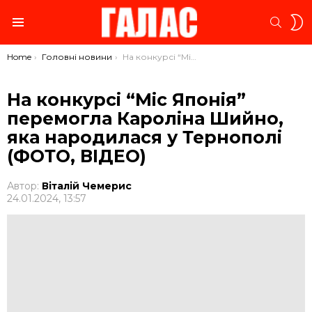
S
SEARC
S
Menu
You are here:
Home
Головні новини
На конкурсі “Міс Японія” перемогла Кароліна Шийно, яка народилася у Тернополі (ФОТО, ВІДЕО)
На конкурсі “Міс Японія”
перемогла Кароліна Шийно,
яка народилася у Тернополі
(ФОТО, ВІДЕО)
Автор:
Віталій Чемерис
24.01.2024, 13:57