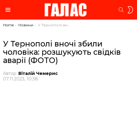
S
SEARC
S
Menu
You are here:
Home
Новини
У Тернополі вночі збили чоловіка: розшукують свідків аварії (ФОТО)
У Тернополі вночі збили
чоловіка: розшукують свідків
аварії (ФОТО)
Автор:
Віталій Чемерис
07.11.2023, 10:38