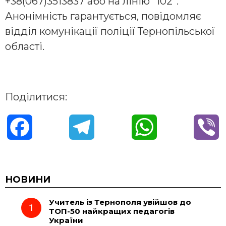
+38(067)3513837 або на лінію “102”.
Анонімність гарантується, повідомляє
відділ комунікації поліції Тернопільської
області.
Поділитися:
F
T
W
V
a
e
h
i
c
l
a
b
НОВИНИ
Учитель із Тернополя увійшов до
e
e
t
e
ТОП-50 найкращих педагогів
України