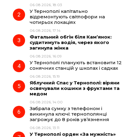
b
g
s
r
06.08.2026, 18:03
У Тернополі капітально
o
r
A
відремонтують світлофори на
чотирьох локаціях
06.08.2026, 17:14
o
a
p
Фатальний обгін біля Кам’янок:
судитимуть водія, через якого
k
m
p
загинула жінка
06.08.2026, 16:09
У Тернополі планують встановити 12
сонячних станцій у школах і садках
06.08.2026, 15:19
Яблучний Спас у Тернополі: віряни
освячували кошики з фруктами та
медом
06.08.2026, 14:00
Забрала сумку з телефоном і
викинула ключі: тернополянці
загрожує до 8 років ув’язнення
06.08.2026, 13:11
У Тернополі орден «За мужність»