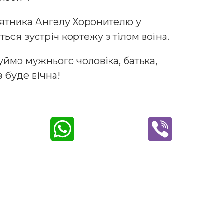
мʼятника Ангелу Хоронителю у
ься зустріч кортежу з тілом воїна.
ймо мужнього чоловіка, батька,
в буде вічна!
W
V
h
i
a
b
t
e