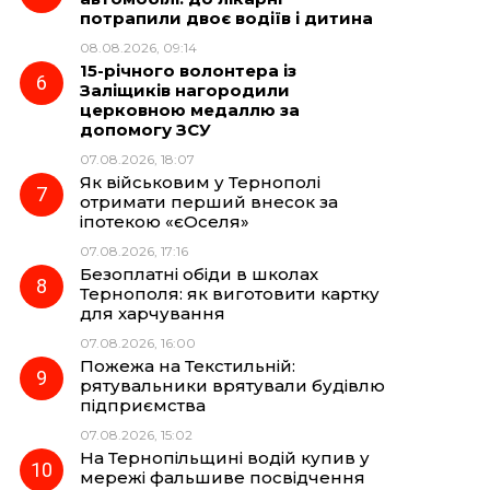
потрапили двоє водіїв і дитина
08.08.2026, 09:14
15-річного волонтера із
Заліщиків нагородили
церковною медаллю за
допомогу ЗСУ
07.08.2026, 18:07
Як військовим у Тернополі
отримати перший внесок за
іпотекою «єОселя»
07.08.2026, 17:16
Безоплатні обіди в школах
Тернополя: як виготовити картку
для харчування
07.08.2026, 16:00
Пожежа на Текстильній:
рятувальники врятували будівлю
підприємства
07.08.2026, 15:02
На Тернопільщині водій купив у
мережі фальшиве посвідчення