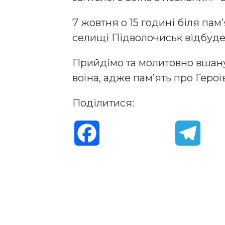
7 жовтня о 15 годині біля па
селищі Підволочиськ відбудет
Прийдімо та молитовно вшану
воїна, адже памʼять про Герої
Поділитися:
F
T
a
e
c
l
e
e