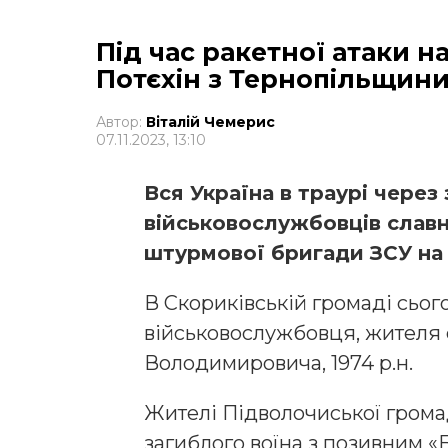
Під час ракетної атаки н
Потєхін з Тернопільщин
Автор:
Віталій Чемерис
07.11.2023, 13:10
Вся Україна в траурі через
військовослужбовців славно
штурмової бригади ЗСУ на
В Скориківській громаді сьог
військовослужбовця, жителя 
Володимировича, 1974 р.н.
Жителі Підволочиської грома
загиблого воїна з позивним «Б