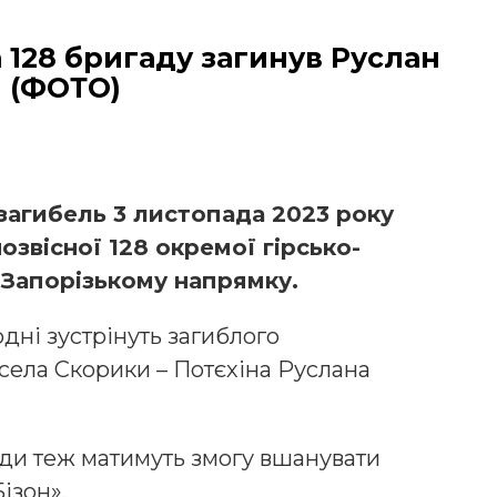
а 128 бригаду загинув Руслан
и (ФОТО)
 загибель 3 листопада 2023 року
звісної 128 окремої гірсько-
 Запорізькому напрямку.
одні зустрінуть загиблого
села Скорики – Потєхіна Руслана
ди теж матимуть змогу вшанувати
ізон».