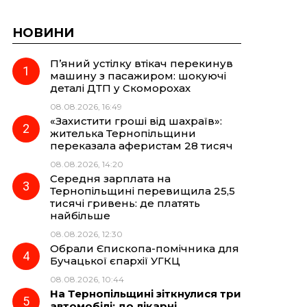
НОВИНИ
П’яний устілку втікач перекинув
машину з пасажиром: шокуючі
деталі ДТП у Скоморохах
08.08.2026, 16:49
«Захистити гроші від шахраїв»:
жителька Тернопільщини
переказала аферистам 28 тисяч
08.08.2026, 14:20
Середня зарплата на
Тернопільщині перевищила 25,5
тисячі гривень: де платять
найбільше
08.08.2026, 12:30
Обрали Єпископа-помічника для
Бучацької єпархії УГКЦ
08.08.2026, 10:44
На Тернопільщині зіткнулися три
автомобілі: до лікарні