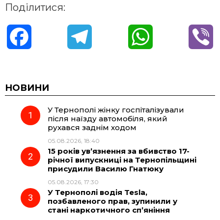
Поділитися:
F
T
W
V
a
e
h
i
c
l
a
b
НОВИНИ
У Тернополі жінку госпіталізували
e
e
t
e
після наїзду автомобіля, який
рухався заднім ходом
b
g
s
r
05.08.2026, 18:40
15 років ув’язнення за вбивство 17-
o
r
A
річної випускниці на Тернопільщині
присудили Василю Гнатюку
05.08.2026, 17:30
o
a
p
У Тернополі водія Tesla,
позбавленого прав, зупинили у
k
m
p
стані наркотичного сп’яніння