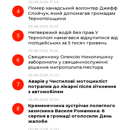
05.08.2026, 17:00
Помер канадський волонтер Джефф
Слойчук, який допомагав громадам
Тернопільщини
05.08.2026, 16:02
Нетверезий водій без прав У
Тернополі намагався відкупитися від
поліцейських за 5 тисяч гривень
05.08.2026, 15:06
Священнику Олексію Николишину
заборонили у священнослужінні:
рішення митрополита Нестора
05.08.2026, 14:00
Аварія у Чистилові: мотоцикліст
потрапив до лікарні після зіткнення
з автомобілем
05.08.2026, 13:00
Кременеччина зустрічає полеглого
захисника Василя Романюка: 6
серпня в громаді оголосили День
жалоби
05.08.2026, 12:00