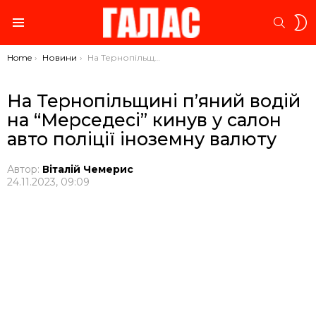
S
SEARC
S
Menu
You are here:
Home
Новини
На Тернопільщині п’яний водій на “Мерседесі” кинув у салон авто поліції іноземну валюту
На Тернопільщині п’яний водій
на “Мерседесі” кинув у салон
авто поліції іноземну валюту
Автор:
Віталій Чемерис
24.11.2023, 09:09