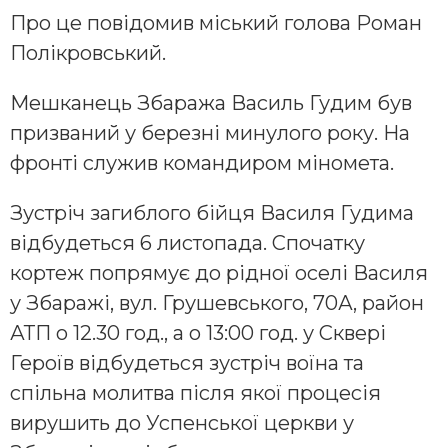
Про це повідомив міський голова Роман
Полікровський.
Мешканець Збаража Василь Гудим був
призваний у березні минулого року. На
фронті служив командиром міномета.
Зустріч загиблого бійця Василя Гудима
відбудеться 6 листопада. Спочатку
кортеж попрямує до рідної оселі Василя
у Збаражі, вул. Грушевського, 70А, район
АТП о 12.30 год., а о 13:00 год. у Сквері
Героїв відбудеться зустріч воїна та
спільна молитва після якої процесія
вирушить до Успенської церкви у