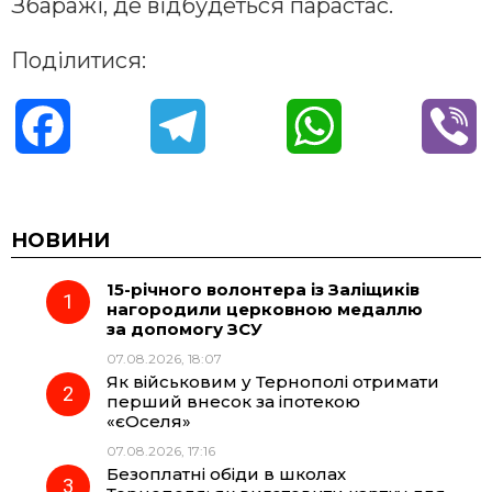
Збаражі, де відбудеться парастас.
Поділитися:
F
T
W
V
a
e
h
i
c
l
a
b
НОВИНИ
15-річного волонтера із Заліщиків
e
e
t
e
нагородили церковною медаллю
за допомогу ЗСУ
b
g
s
r
07.08.2026, 18:07
Як військовим у Тернополі отримати
o
r
A
перший внесок за іпотекою
«єОселя»
07.08.2026, 17:16
o
a
p
Безоплатні обіди в школах