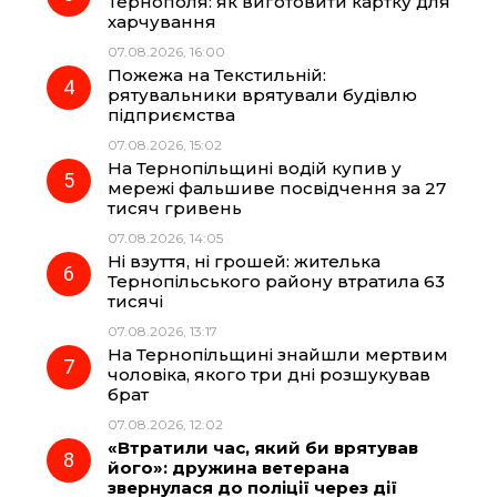
Тернополя: як виготовити картку для
k
m
p
харчування
07.08.2026, 16:00
Пожежа на Текстильній:
рятувальники врятували будівлю
підприємства
07.08.2026, 15:02
На Тернопільщині водій купив у
мережі фальшиве посвідчення за 27
тисяч гривень
07.08.2026, 14:05
Ні взуття, ні грошей: жителька
Тернопільського району втратила 63
тисячі
07.08.2026, 13:17
На Тернопільщині знайшли мертвим
чоловіка, якого три дні розшукував
брат
07.08.2026, 12:02
«Втратили час, який би врятував
його»: дружина ветерана
звернулася до поліції через дії