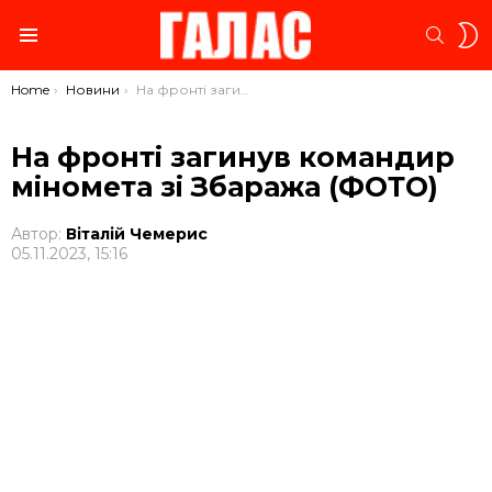
S
SEARC
S
Menu
You are here:
Home
Новини
На фронті загинув командир міномета зі Збаража (ФОТО)
На фронті загинув командир
міномета зі Збаража (ФОТО)
Автор:
Віталій Чемерис
05.11.2023, 15:16