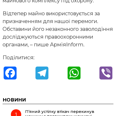
майнового комплексу під охорону.
Відтепер майно використовується за
призначенням для нашої перемоги.
Обставини його незаконного заволодіння
досліджуються правоохоронними
органами, – пише АрміяInform.
Поділитися:
F
T
W
V
a
e
h
i
c
l
a
b
НОВИНИ
П’яний устілку втікач перекинув
e
e
t
e