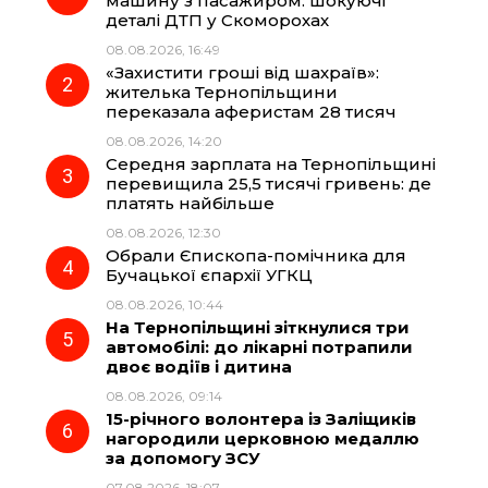
машину з пасажиром: шокуючі
деталі ДТП у Скоморохах
b
g
s
r
08.08.2026, 16:49
«Захистити гроші від шахраїв»:
o
r
A
жителька Тернопільщини
переказала аферистам 28 тисяч
08.08.2026, 14:20
o
a
p
Середня зарплата на Тернопільщині
перевищила 25,5 тисячі гривень: де
k
m
p
платять найбільше
08.08.2026, 12:30
Обрали Єпископа-помічника для
Бучацької єпархії УГКЦ
08.08.2026, 10:44
На Тернопільщині зіткнулися три
автомобілі: до лікарні потрапили
двоє водіїв і дитина
08.08.2026, 09:14
15-річного волонтера із Заліщиків
нагородили церковною медаллю
за допомогу ЗСУ
07.08.2026, 18:07