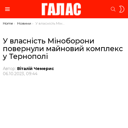
S
SEARC
S
Menu
You are here:
Home
Новини
У власність Міноборони повернули майновий комплекс у Тернополі
У власність Міноборони
повернули майновий комплекс
у Тернополі
Автор:
Віталій Чемерис
06.10.2023, 09:44