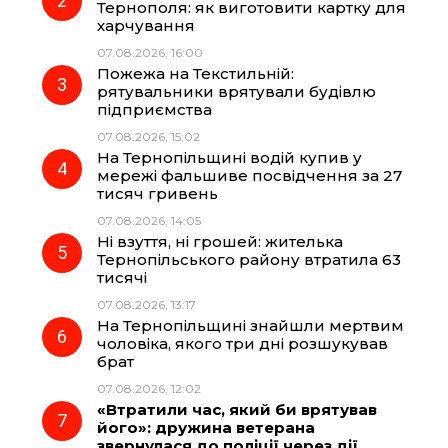
o
r
A
Тернополя: як виготовити картку для
харчування
07.08.2026, 16:00
o
a
p
Пожежа на Текстильній:
рятувальники врятували будівлю
k
m
p
підприємства
07.08.2026, 15:02
На Тернопільщині водій купив у
мережі фальшиве посвідчення за 27
тисяч гривень
07.08.2026, 14:05
Ні взуття, ні грошей: жителька
Тернопільського району втратила 63
тисячі
07.08.2026, 13:17
На Тернопільщині знайшли мертвим
чоловіка, якого три дні розшукував
брат
07.08.2026, 12:02
«Втратили час, який би врятував
його»: дружина ветерана
звернулася до поліції через дії