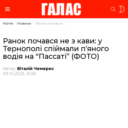
S
SEARC
S
Menu
You are here:
Home
Новини
Ранок почався не з кави: у Тернополі спіймали п’яного водія на “Пассаті” (ФОТО)
Ранок почався не з кави: у
Тернополі спіймали п’яного
водія на “Пассаті” (ФОТО)
Автор:
Віталій Чемерис
09.10.2023, 15:38