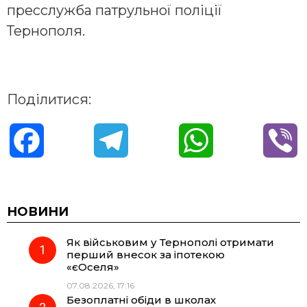
пресслужба патрульної поліції
Тернополя.
Поділитися:
F
T
W
V
a
e
h
i
c
l
a
b
НОВИНИ
Як військовим у Тернополі отримати
e
e
t
e
перший внесок за іпотекою
«єОселя»
b
g
s
r
07.08.2026, 17:16
Безоплатні обіди в школах