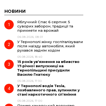
НОВИНИ
Яблучний Спас 6 серпня: 5
суворих заборон, традиції та
прикмети на врожай
06.08.2026, 08:01
У Тернополі жінку госпіталізували
після наїзду автомобіля, який
рухався заднім ходом
05.08.2026, 18:40
15 років ув’язнення за вбивство
17-річної випускниці на
Тернопільщині присудили
Василю Гнатюку
05.08.2026, 17:30
У Тернополі водія Tesla,
позбавленого прав, зупинили у
стані наркотичного сп’яніння
05.08.2026, 17:00
Помер канадський волонтер