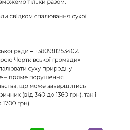
зможемо тільки разом.
али свідком спалювання сухої
ської ради – +380981253402.
трою Чортківської громади»
палювати суху природну
 Це – пряме порушення
вства, що може завершитись
чних (від 340 до 1360 грн), так і
 1700 грн).