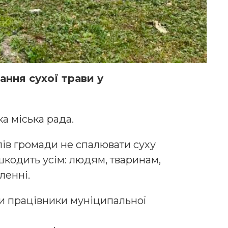
ння сухої трави у
а міська рада.
лів громади не спалювати суху
шкодить усім: людям, тваринам,
ленні.
и працівники муніципальної