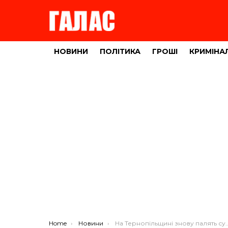
НОВИНИ
ПОЛІТИКА
ГРОШІ
КРИМІНА
You are here:
Home
Новини
На Тернопільщині знову палять суху траву (ФОТО)