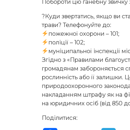
Побороти цю ганебну звичку 
?Куди звертатись, якщо ви ст
трави? Телефонуйте до:
пожежної охорони – 101;
поліції – 102;
муніципальної інспекції мі
Згідно з «Правилами благоус
громадянам забороняється с
рослинність або її залишки.
природоохоронного законода
накладанням штрафу як на фізи
на юридичних осіб (від 850 до
Поділитися: