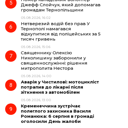
Джефф Слойчук, який допомагав
громадам Тернопільщини
05.08.2026, 16:02
Нетверезий водій без прав У
Тернополі намагався
відкупитися від поліцейських за 5
тисяч гривень
05.08.2026, 15:06
Священнику Олексію
Николишину заборонили у
священнослужінні: рішення
митрополита Нестора
05.08.2026, 14:00
Аварія у Чистилові: мотоцикліст
потрапив до лікарні після
зіткнення з автомобілем
05.08.2026, 13:00
Кременеччина зустрічає
полеглого захисника Василя
Романюка: 6 серпня в громаді
оголосили День жалоби