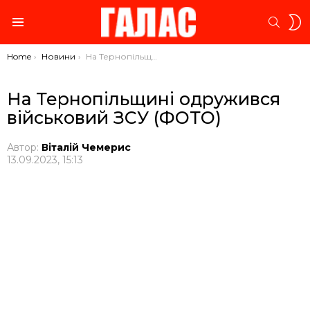
S
SEARC
S
Menu
You are here:
Home
Новини
На Тернопільщині одружився військовий ЗСУ (ФОТО)
На Тернопільщині одружився
військовий ЗСУ (ФОТО)
Автор:
Віталій Чемерис
13.09.2023, 15:13