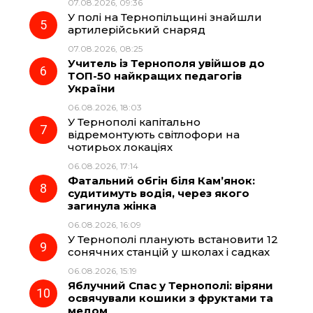
07.08.2026, 09:36
У полі на Тернопільщині знайшли
артилерійський снаряд
07.08.2026, 08:25
Учитель із Тернополя увійшов до
ТОП-50 найкращих педагогів
України
06.08.2026, 18:03
У Тернополі капітально
відремонтують світлофори на
чотирьох локаціях
06.08.2026, 17:14
Фатальний обгін біля Кам’янок:
судитимуть водія, через якого
загинула жінка
06.08.2026, 16:09
У Тернополі планують встановити 12
сонячних станцій у школах і садках
06.08.2026, 15:19
Яблучний Спас у Тернополі: віряни
освячували кошики з фруктами та
медом