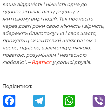
ваша відданість і ніжність одне до
одного зігріває вашу родину у
життєвому вирі подій. Так пронесіть
через довгі роки свою ніжність і вірність,
збережіть благополуччя і своє щастя,
пройдіть цей життєвий шлях разом з
честю, гідністю, взаємопідтримкою,
повагою, розумінням і незгасною
любов’ю”, –
йдеться
у дописі друзів.
Поділитися:
F
T
W
V