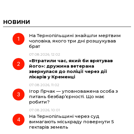
a
e
h
i
c
l
a
b
НОВИНИ
На Тернопільщині знайшли мертвим
e
e
t
e
чоловіка, якого три дні розшукував
брат
b
g
s
r
07.08.2026, 12:02
«Втратили час, який би врятував
o
r
A
його»: дружина ветерана
звернулася до поліції через дії
лікарів у Кременці
o
a
p
07.08.2026, 11:02
Ігор Гірчак — уповноважена особа з
k
m
p
питань безбар’єрності. Що має
робити?
07.08.2026, 10:01
На Тернопільщині через суд
вимагають міськраду повернути 5
гектарів земель