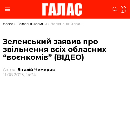
S
SEARC
S
Menu
You are here:
Home
Головні новини
Зеленський заявив про звільнення всіх обласних “воєнкомів” (ВІДЕО)
Зеленський заявив про
звільнення всіх обласних
“воєнкомів” (ВІДЕО)
Автор:
Віталій Чемерис
11.08.2023, 14:34