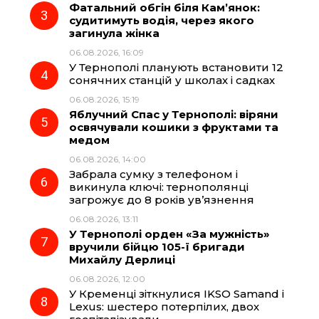
Фатальний обгін біля Кам’янок:
судитимуть водія, через якого
k
m
p
загинула жінка
06.08.2026, 16:09
У Тернополі планують встановити 12
сонячних станцій у школах і садках
06.08.2026, 15:19
Яблучний Спас у Тернополі: віряни
освячували кошики з фруктами та
медом
06.08.2026, 14:00
Забрала сумку з телефоном і
викинула ключі: тернополянці
загрожує до 8 років ув’язнення
06.08.2026, 13:11
У Тернополі орден «За мужність»
вручили бійцю 105-ї бригади
Михайлу Дерлиці
06.08.2026, 12:00
У Кременці зіткнулися IKSO Samand і
Lexus: шестеро потерпілих, двох