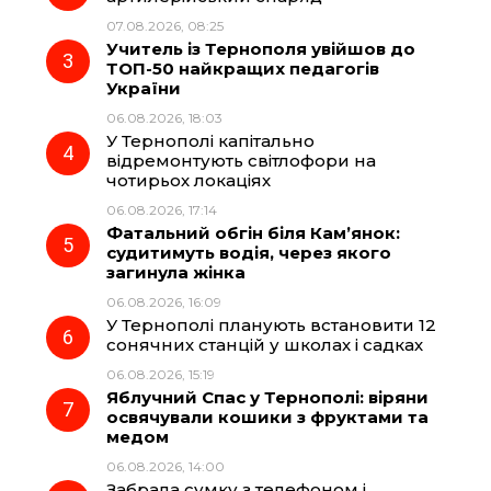
07.08.2026, 08:25
Учитель із Тернополя увійшов до
o
a
p
ТОП-50 найкращих педагогів
України
k
m
p
06.08.2026, 18:03
У Тернополі капітально
відремонтують світлофори на
чотирьох локаціях
06.08.2026, 17:14
Фатальний обгін біля Кам’янок:
судитимуть водія, через якого
загинула жінка
06.08.2026, 16:09
У Тернополі планують встановити 12
сонячних станцій у школах і садках
06.08.2026, 15:19
Яблучний Спас у Тернополі: віряни
освячували кошики з фруктами та
медом
06.08.2026, 14:00
Забрала сумку з телефоном і