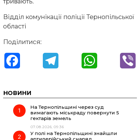
тривають.
Відділ комунікації поліції Тернопільської
області
Поділитися:
F
T
W
V
a
e
h
i
c
l
a
b
НОВИНИ
На Тернопільщині через суд
e
e
t
e
вимагають міськраду повернути 5
гектарів земель
b
g
s
r
07.08.2026, 09:36
У полі на Тернопільщині знайшли
o
r
A
артилерійський снаряд