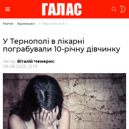
S
SEARC
S
Menu
You are here:
Home
Кримінал
У Тернополі в лікарні пограбували 10-річну дівчинку
У Тернополі в лікарні
пограбували 10-річну дівчинку
Автор:
Віталій Чемерис
08.08.2023, 12:19