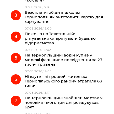
«єОселя»
07.08.2026, 17:16
o
a
p
Безоплатні обіди в школах
Тернополя: як виготовити картку для
k
m
p
харчування
07.08.2026, 16:00
Пожежа на Текстильній:
рятувальники врятували будівлю
підприємства
07.08.2026, 15:02
На Тернопільщині водій купив у
мережі фальшиве посвідчення за 27
тисяч гривень
07.08.2026, 14:05
Ні взуття, ні грошей: жителька
Тернопільського району втратила 63
тисячі
07.08.2026, 13:17
На Тернопільщині знайшли мертвим
чоловіка, якого три дні розшукував
брат
07.08.2026, 12:02