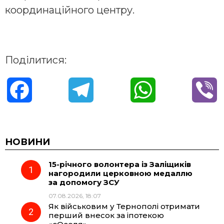
координаційного центру.
Поділитися:
F
T
W
V
a
e
h
i
c
l
a
b
НОВИНИ
15-річного волонтера із Заліщиків
e
e
t
e
нагородили церковною медаллю
за допомогу ЗСУ
b
g
s
r
07.08.2026, 18:07
Як військовим у Тернополі отримати
o
r
A
перший внесок за іпотекою