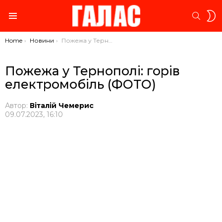
S
SEARC
S
Menu
You are here:
Home
Новини
Пожежа у Тернополі: горів електромобіль (ФОТО)
Пожежа у Тернополі: горів
електромобіль (ФОТО)
Автор:
Віталій Чемерис
09.07.2023, 16:10