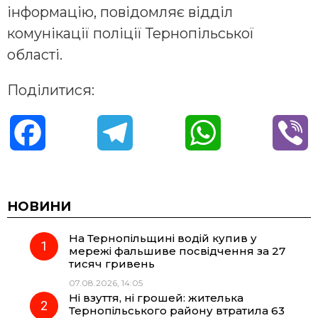
інформацію, повідомляє відділ
комунікації поліції Тернопільської
області.
Поділитися:
F
T
W
V
a
e
h
i
c
l
a
b
НОВИНИ
На Тернопільщині водій купив у
e
e
t
e
мережі фальшиве посвідчення за 27
тисяч гривень
b
g
s
r
07.08.2026, 14:05
Ні взуття, ні грошей: жителька
o
r
A
Тернопільського району втратила 63