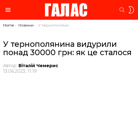
S
SEARC
S
Menu
You are here:
Home
Новини
У тернополянина видурили понад 30000 грн: як це сталося
У тернополянина видурили
понад 30000 грн: як це сталося
Автор:
Віталій Чемерис
13.06.2023, 11:19