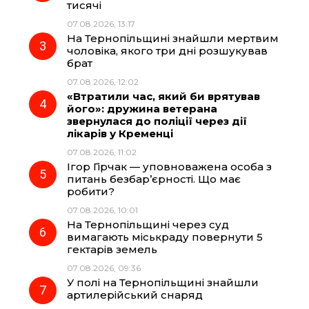
тисячі
07.08.2026, 13:17
o
a
p
На Тернопільщині знайшли мертвим
чоловіка, якого три дні розшукував
k
m
p
брат
07.08.2026, 12:02
«Втратили час, який би врятував
його»: дружина ветерана
звернулася до поліції через дії
лікарів у Кременці
07.08.2026, 11:02
Ігор Гірчак — уповноважена особа з
питань безбар’єрності. Що має
робити?
07.08.2026, 10:01
На Тернопільщині через суд
вимагають міськраду повернути 5
гектарів земель
07.08.2026, 09:36
У полі на Тернопільщині знайшли
артилерійський снаряд