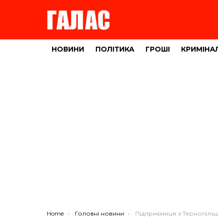
НОВИНИ
ПОЛІТИКА
ГРОШІ
КРИМІНА
You are here:
Home
Головні новини
Підприємиця з Тернопільщини подарувала свій а