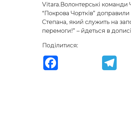
Vitara.Волонтерські команди 
“Покрова Чортків” доправили
Степана, який служить на зап
перемоги!” – йдеться в дописі
Поділитися:
F
T
a
e
c
l
e
e
b
g