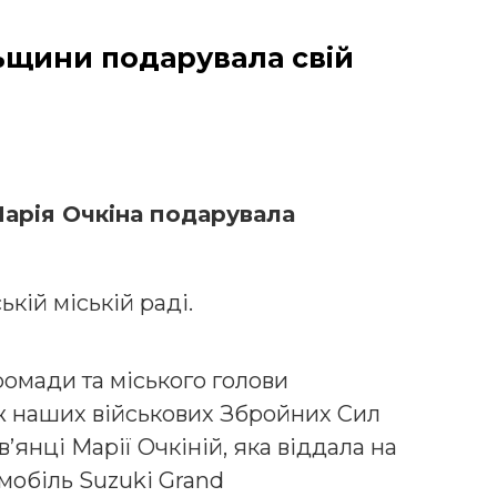
ьщини подарувала свій
арія Очкіна подарувала
ькій міській раді.
громади та міського голови
ж наших військових Збройних Сил
’янці Марії Очкіній, яка віддала на
мобіль Suzuki Grand