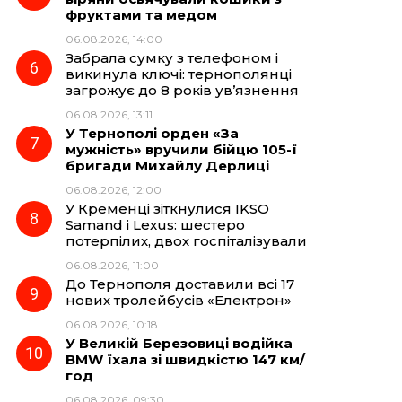
фруктами та медом
06.08.2026, 14:00
Забрала сумку з телефоном і
викинула ключі: тернополянці
загрожує до 8 років ув’язнення
06.08.2026, 13:11
У Тернополі орден «За
мужність» вручили бійцю 105-ї
бригади Михайлу Дерлиці
06.08.2026, 12:00
У Кременці зіткнулися IKSO
Samand і Lexus: шестеро
потерпілих, двох госпіталізували
06.08.2026, 11:00
До Тернополя доставили всі 17
нових тролейбусів «Електрон»
06.08.2026, 10:18
У Великій Березовиці водійка
BMW їхала зі швидкістю 147 км/
год
06.08.2026, 09:30