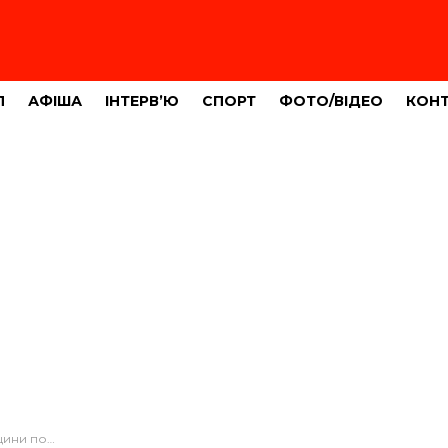
Л
АФІША
ІНТЕРВ’Ю
СПОРТ
ФОТО/ВІДЕО
КОН
втомобіль ЗСУ