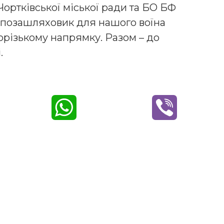
Чортківської міської ради та БО БФ
 позашляховик для нашого воїна
орізькому напрямку. Разом – до
.
W
V
h
i
a
b
t
e
s
r