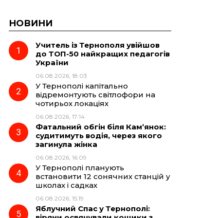
НОВИНИ
Учитель із Тернополя увійшов
до ТОП-50 найкращих педагогів
України
06.08.2026, 18:03
У Тернополі капітально
відремонтують світлофори на
чотирьох локаціях
06.08.2026, 17:14
Фатальний обгін біля Кам’янок:
судитимуть водія, через якого
загинула жінка
06.08.2026, 16:09
У Тернополі планують
встановити 12 сонячних станцій у
школах і садках
06.08.2026, 15:19
Яблучний Спас у Тернополі:
віряни освячували кошики з