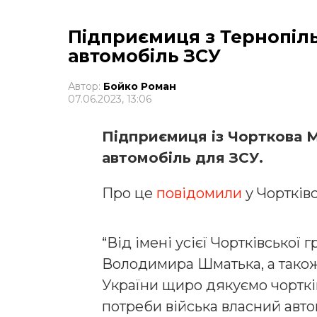
Підприємиця з Тернопіл
автомобіль ЗСУ
Автор:
Бойко Роман
07.06.2023, 13:06
Підприємиця із Чорткова М
автомобіль для ЗСУ.
Про це
повідомили
у Чортківс
“Від імені усієї Чортківської 
Володимира Шматька, а тако
України щиро дякуємо чортків
потреби війська власний авто