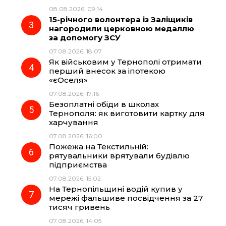
08.08.2026, 09:14
15-річного волонтера із Заліщиків
o
a
p
нагородили церковною медаллю
за допомогу ЗСУ
k
m
p
07.08.2026, 18:07
Як військовим у Тернополі отримати
перший внесок за іпотекою
«єОселя»
07.08.2026, 17:16
Безоплатні обіди в школах
Тернополя: як виготовити картку для
харчування
07.08.2026, 16:00
Пожежа на Текстильній:
рятувальники врятували будівлю
підприємства
07.08.2026, 15:02
На Тернопільщині водій купив у
мережі фальшиве посвідчення за 27
тисяч гривень
07.08.2026, 14:05