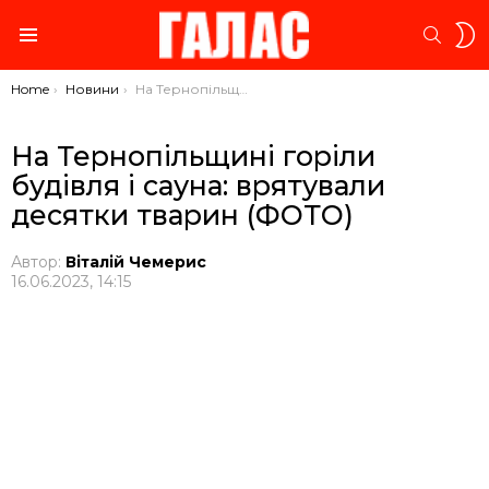
S
SEARC
S
Menu
You are here:
Home
Новини
На Тернопільщині горіли будівля і сауна: врятували десятки тварин (ФОТО)
На Тернопільщині горіли
будівля і сауна: врятували
десятки тварин (ФОТО)
Автор:
Віталій Чемерис
16.06.2023, 14:15