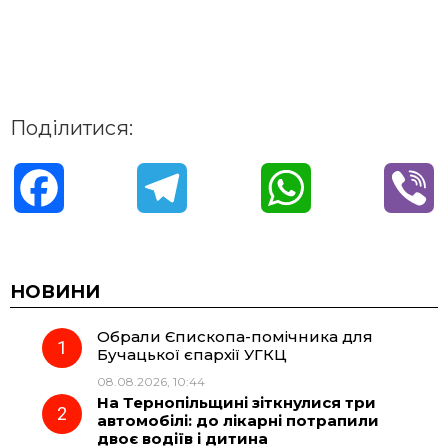
Поділитися:
F
T
W
V
a
e
h
i
c
l
a
b
НОВИНИ
Обрали Єпископа-помічника для
e
e
t
e
Бучацької єпархії УГКЦ
08.08.2026, 10:44
b
g
s
r
На Тернопільщині зіткнулися три
автомобілі: до лікарні потрапили
o
r
A
двоє водіїв і дитина