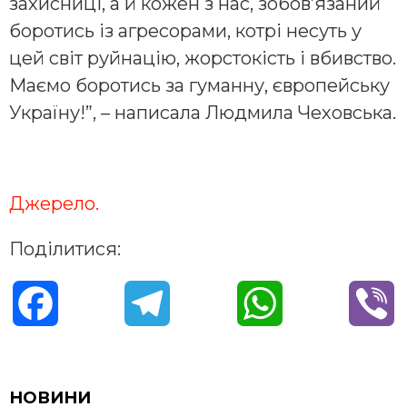
захисниці, а й кожен з нас, зобов’язаний
боротись із агресорами, котрі несуть у
цей світ руйнацію, жорстокість і вбивство.
Маємо боротись за гуманну, європейську
Україну!”, – написала Людмила Чеховська.
Джерело.
Поділитися:
F
T
W
V
a
e
h
i
c
l
a
b
НОВИНИ