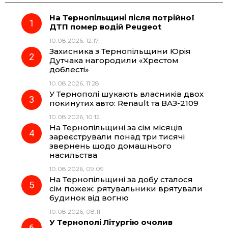
На Тернопільщині після потрійної
e
e
t
e
ДТП помер водій Peugeot
10.08.2026, 12:17
b
g
s
r
Захисника з Тернопільщини Юрія
Дутчака нагородили «Хрестом
o
r
A
доблесті»
10.08.2026, 11:28
У Тернополі шукають власників двох
o
a
p
покинутих авто: Renault та ВАЗ-2109
10.08.2026, 10:12
k
m
p
На Тернопільщині за сім місяців
зареєстрували понад три тисячі
звернень щодо домашнього
насильства
10.08.2026, 09:09
На Тернопільщині за добу сталося
сім пожеж: рятувальники врятували
будинок від вогню
10.08.2026, 08:11
У Тернополі Літургію очолив