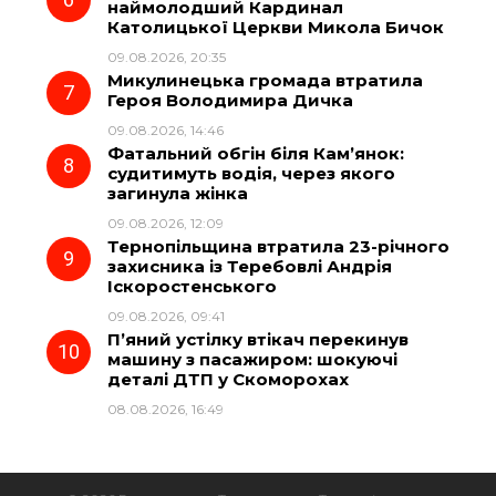
наймолодший Кардинал
Католицької Церкви Микола Бичок
09.08.2026, 20:35
Микулинецька громада втратила
Героя Володимира Дичка
09.08.2026, 14:46
Фатальний обгін біля Кам’янок:
судитимуть водія, через якого
загинула жінка
09.08.2026, 12:09
Тернопільщина втратила 23-річного
захисника із Теребовлі Андрія
Іскоростенського
09.08.2026, 09:41
П’яний устілку втікач перекинув
машину з пасажиром: шокуючі
деталі ДТП у Скоморохах
08.08.2026, 16:49