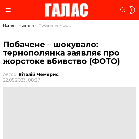
S
SEARC
S
Menu
You are here:
Home
Новини
Побачене – шокувало: тернополянка заявляє про жорстоке вбивство (ФОТО)
Побачене – шокувало:
тернополянка заявляє про
жорстоке вбивство (ФОТО)
Автор:
Віталій Чемерис
22.05.2023, 08:37