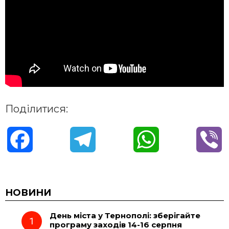
Поділитися:
F
T
W
V
a
e
h
i
c
l
a
b
НОВИНИ
День міста у Тернополі: зберігайте
e
e
t
e
програму заходів 14-16 серпня