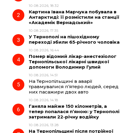
10.08.2026, 18:32
b
g
s
r
Картина Івана Марчука побувала в
Антарктиді: її розмістили на станції
o
r
A
«Академік Вернадський»
10.08.2026, 17:35
У Тернополі на пішохідному
o
a
p
переході збили 65-річного чоловіка
10.08.2026, 16:44
k
m
p
Помер відомий лікар-анестезіолог
Тернопільської лікарні швидкої
допомоги Володимир Гулий
10.08.2026, 14:51
На Тернопільщині в аварії
травмувалися п’ятеро людей, серед
них пасажири двох авто
10.08.2026, 14:18
Ганяла майже 150 кілометрів, а
тепер попалася п’яною: у Тернополі
затримали 22-річну водійку
10.08.2026, 13:28
На Тернопільщині після потрійної