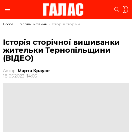
S
SEARC
S
Menu
You are here:
Home
Головні новини
Історія сторічної вишиванки жительки Тернопільщини (ВІДЕО)
Історія сторічної вишиванки
жительки Тернопільщини
(ВІДЕО)
Автор:
Марта Краузе
18.05.2023, 14:05