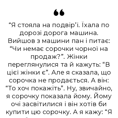
“Я стояла на подвір’ї. Їхала по
дорозі дорога машина.
Вийшов з машини пан і питає:
“Чи немає сорочки чорної на
продаж?”. Жінки
переглянулися та й кажуть: “В
цієї жінки є”. Але я сказала, що
сорочка не продається. А він:
“То хоч покажіть”. Ну, звичайно,
я сорочку показала йому. Йому
очі засвітилися і він хотів би
купити цю сорочку. А я кажу: “Я