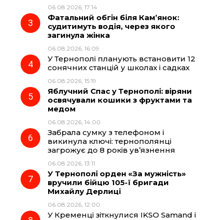
06.08.2026, 17:14
o
a
p
Фатальний обгін біля Кам’янок:
судитимуть водія, через якого
k
m
p
загинула жінка
06.08.2026, 16:09
У Тернополі планують встановити 12
сонячних станцій у школах і садках
06.08.2026, 15:19
Яблучний Спас у Тернополі: віряни
освячували кошики з фруктами та
медом
06.08.2026, 14:00
Забрала сумку з телефоном і
викинула ключі: тернополянці
загрожує до 8 років ув’язнення
06.08.2026, 13:11
У Тернополі орден «За мужність»
вручили бійцю 105-ї бригади
Михайлу Дерлиці
06.08.2026, 12:00
У Кременці зіткнулися IKSO Samand і