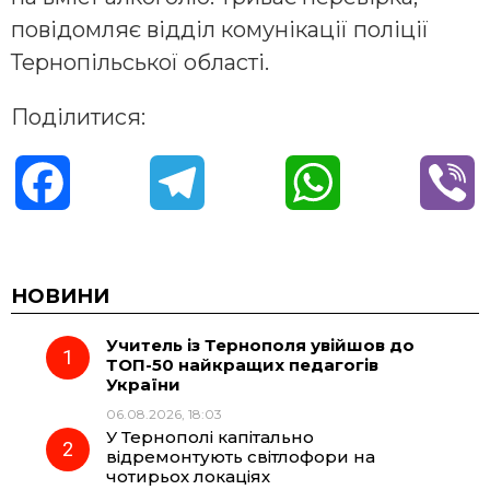
повідомляє відділ комунікації поліції
Тернопільської області.
Поділитися:
F
T
W
V
a
e
h
i
c
l
a
b
НОВИНИ
Учитель із Тернополя увійшов до
e
e
t
e
ТОП-50 найкращих педагогів
України
b
g
s
r
06.08.2026, 18:03
У Тернополі капітально
o
r
A
відремонтують світлофори на
чотирьох локаціях