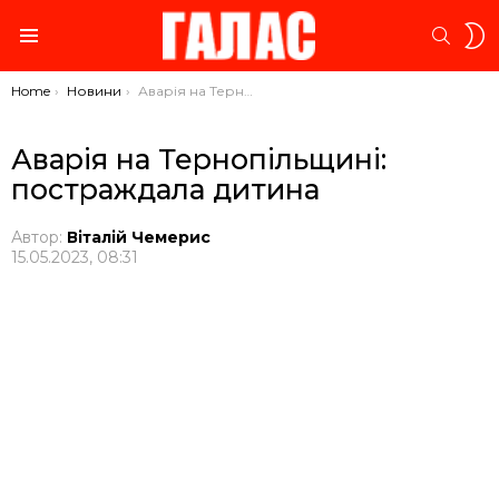
S
SEARC
S
Menu
You are here:
Home
Новини
Аварія на Тернопільщині: постраждала дитина
Аварія на Тернопільщині:
постраждала дитина
Автор:
Віталій Чемерис
15.05.2023, 08:31