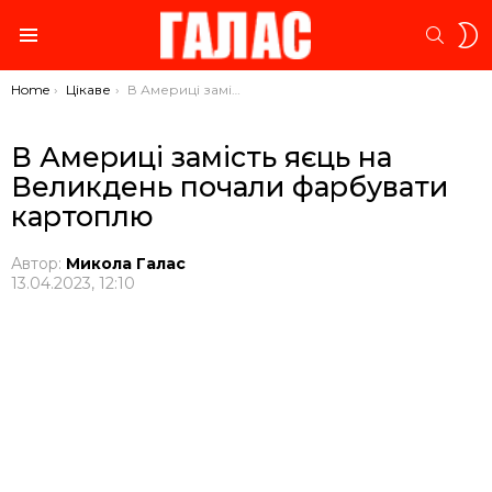
S
SEARC
S
Menu
You are here:
Home
Цікаве
В Америці замість яєць на Великдень почали фарбувати картоплю
В Америці замість яєць на
Великдень почали фарбувати
картоплю
Автор:
Микола Галас
13.04.2023, 12:10