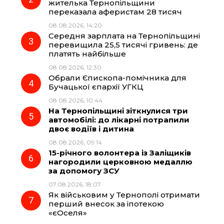
o
r
A
жителька Тернопільщини
переказала аферистам 28 тисяч
08.08.2026, 14:20
o
a
p
Середня зарплата на Тернопільщині
перевищила 25,5 тисячі гривень: де
k
m
p
платять найбільше
08.08.2026, 12:30
Обрали Єпископа-помічника для
Бучацької єпархії УГКЦ
08.08.2026, 10:44
На Тернопільщині зіткнулися три
автомобілі: до лікарні потрапили
двоє водіїв і дитина
08.08.2026, 09:14
15-річного волонтера із Заліщиків
нагородили церковною медаллю
за допомогу ЗСУ
07.08.2026, 18:07
Як військовим у Тернополі отримати
перший внесок за іпотекою
«єОселя»