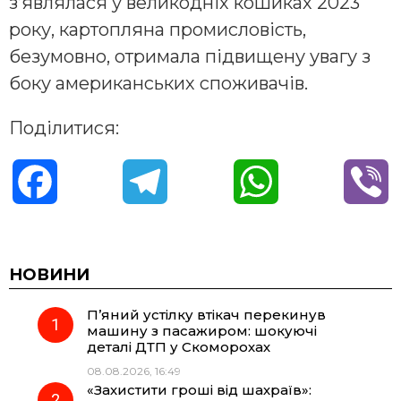
з’являлася у великодніх кошиках 2023
року, картопляна промисловість,
безумовно, отримала підвищену увагу з
боку американських споживачів.
Поділитися:
F
T
W
V
a
e
h
i
c
l
a
b
НОВИНИ
П’яний устілку втікач перекинув
e
e
t
e
машину з пасажиром: шокуючі
деталі ДТП у Скоморохах
b
g
s
r
08.08.2026, 16:49
«Захистити гроші від шахраїв»: