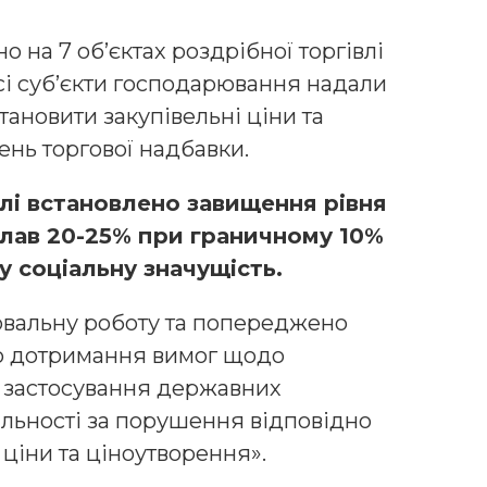
 на 7 об’єктах роздрібної торгівлі
сі суб’єкти господарювання надали
ановити закупівельні ціни та
ень торгової надбавки.
влі встановлено завищення рівня
клав 20-25% при граничному 10%
ну соціальну значущість.
ювальну роботу та попереджено
го дотримання вимог щодо
а застосування державних
альності за порушення відповідно
 ціни та ціноутворення».