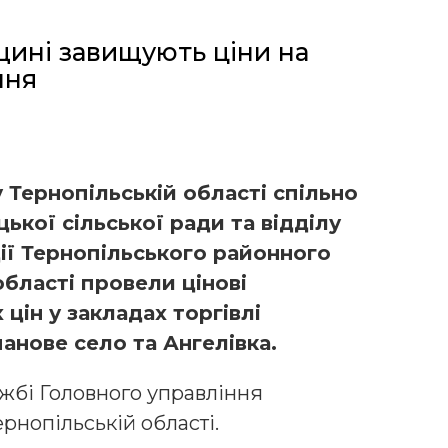
щині завищують ціни на
ння
ернопільській області спільно
ької сільської ради та відділу
ції Тернопільського районного
області провели цінові
цін у закладах торгівлі
анове село та Ангелівка.
жбі Головного управління
нопільській області.