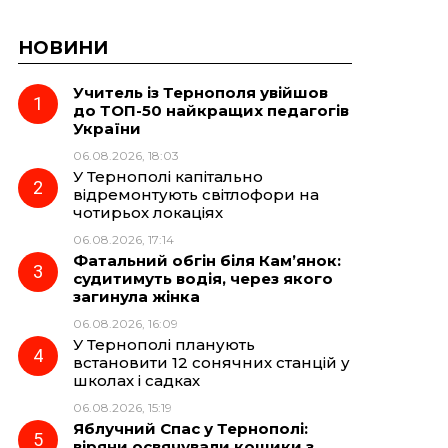
НОВИНИ
Учитель із Тернополя увійшов
до ТОП-50 найкращих педагогів
України
06.08.2026, 18:03
У Тернополі капітально
відремонтують світлофори на
чотирьох локаціях
06.08.2026, 17:14
Фатальний обгін біля Кам’янок:
судитимуть водія, через якого
загинула жінка
06.08.2026, 16:09
У Тернополі планують
встановити 12 сонячних станцій у
школах і садках
06.08.2026, 15:19
Яблучний Спас у Тернополі:
віряни освячували кошики з