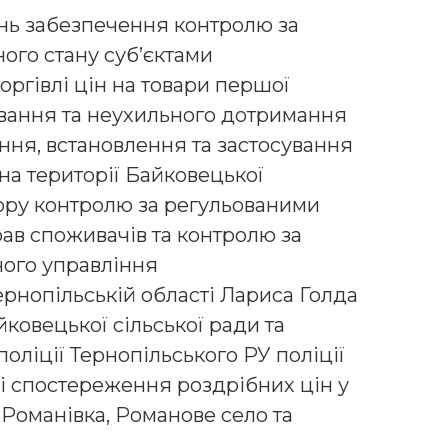
ань забезпечення контролю за
ого стану суб’єктами
ргівлі цін на товари першої
ування та неухильного дотримання
ня, встановлення та застосування
на території Байковецької
тору контролю за регульованими
ав споживачів та контролю за
ного управління
нопільській області Лариса Голда
ковецької сільської ради та
поліції Тернопільського РУ поліції
ві спостереження роздрібних цін у
 Романівка, Романове село та