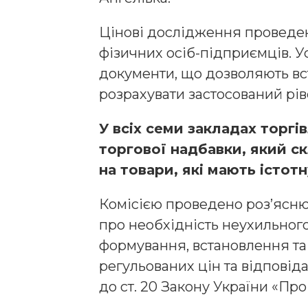
Цінові дослідження проведено
фізичних осіб-підприємців. У
документи, що дозволяють вст
розрахувати застосований рів
У всіх семи закладах торгі
торгової надбавки, який с
на товари, які мають істот
Комісією проведено роз’ясн
про необхідність неухильно
формування, встановлення т
регульованих цін та відповід
до ст. 20 Закону України «Про