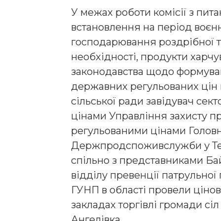
У межах роботи комісії з пит
встановлення на період воєнн
господарювання роздрібної то
необхідності, продукти харч
законодавства щодо формуван
державних регульованих цін 
сільської ради завідувач сек
цінами Управління захисту пр
регульованими цінами Голов
Держпродспоживслужби у Тер
спільно з представниками Бай
відділу превенції патрульної 
ГУНП в області провели ціно
закладах торгівлі громади сіл
Ангелівка.