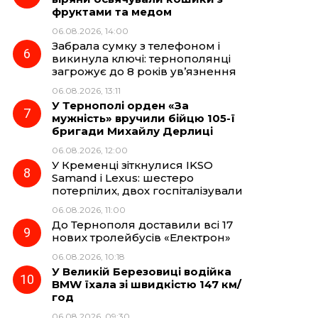
фруктами та медом
06.08.2026, 14:00
Забрала сумку з телефоном і
викинула ключі: тернополянці
загрожує до 8 років ув’язнення
06.08.2026, 13:11
У Тернополі орден «За
мужність» вручили бійцю 105-ї
бригади Михайлу Дерлиці
06.08.2026, 12:00
У Кременці зіткнулися IKSO
Samand і Lexus: шестеро
потерпілих, двох госпіталізували
06.08.2026, 11:00
До Тернополя доставили всі 17
нових тролейбусів «Електрон»
06.08.2026, 10:18
У Великій Березовиці водійка
BMW їхала зі швидкістю 147 км/
год
06.08.2026, 09:30