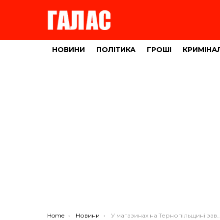
НОВИНИ
ПОЛІТИКА
ГРОШІ
КРИМІНА
You are here:
Home
Новини
У магазинах на Тернопільщині завищують ціни на товари соціального значення