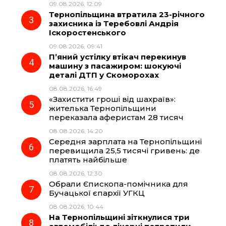
09.08.2026, 12:09
Тернопільщина втратила 23-річного
o
a
p
захисника із Теребовлі Андрія
Іскоростенського
k
m
p
09.08.2026, 09:41
П’яний устілку втікач перекинув
машину з пасажиром: шокуючі
деталі ДТП у Скоморохах
08.08.2026, 16:49
«Захистити гроші від шахраїв»:
жителька Тернопільщини
переказала аферистам 28 тисяч
08.08.2026, 14:20
Середня зарплата на Тернопільщині
перевищила 25,5 тисячі гривень: де
платять найбільше
08.08.2026, 12:30
Обрали Єпископа-помічника для
Бучацької єпархії УГКЦ
08.08.2026, 10:44
На Тернопільщині зіткнулися три