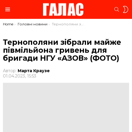
S
SEARC
S
Menu
You are here:
Home
Головні новини
Тернополяни зібрали майже півмільйона гривень для бригади НГУ «АЗОВ» (ФОТО)
Тернополяни зібрали майже
півмільйона гривень для
бригади НГУ «АЗОВ» (ФОТО)
Автор:
Марта Краузе
01.04.2023, 15:53