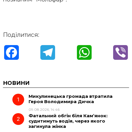
Поділитися:
F
T
W
V
a
e
h
i
c
l
a
b
НОВИНИ
Микулинецька громада втратила
e
e
t
e
Героя Володимира Дичка
09.08.2026, 14:46
b
g
s
r
Фатальний обгін біля Кам’янок:
судитимуть водія, через якого
o
r
A
загинула жінка