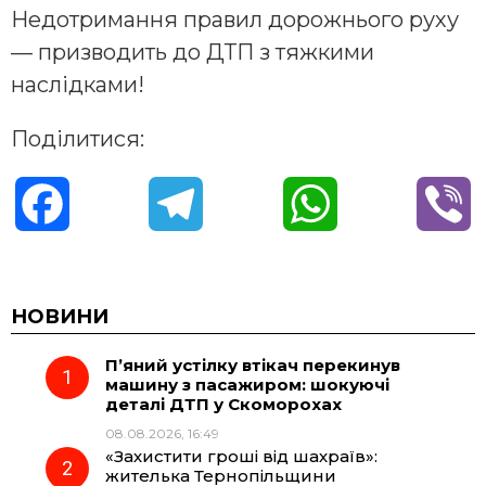
Недотримання правил дорожнього руху
— призводить до ДТП з тяжкими
наслідками!
Поділитися:
F
T
W
V
a
e
h
i
c
l
a
b
НОВИНИ
П’яний устілку втікач перекинув
e
e
t
e
машину з пасажиром: шокуючі
деталі ДТП у Скоморохах
b
g
s
r
08.08.2026, 16:49
«Захистити гроші від шахраїв»:
o
r
A
жителька Тернопільщини