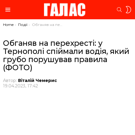
S
SEARC
S
Menu
You are here:
Home
Події
Обганяв на перехресті: у Тернополі спіймали водія, який грубо порушував правила (ФОТО)
Обганяв на перехресті: у
Тернополі спіймали водія, який
грубо порушував правила
(ФОТО)
Автор:
Віталій Чемерис
19.04.2023, 17:42