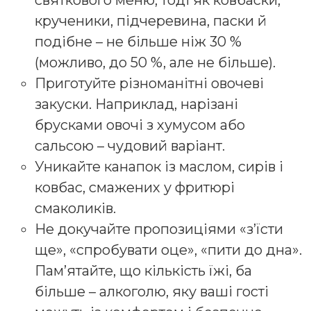
крученики, підчеревина, паски й
подібне – не більше ніж 30 %
(можливо, до 50 %, але не більше).
Приготуйте різноманітні овочеві
закуски. Наприклад, нарізані
брусками овочі з хумусом або
сальсою – чудовий варіант.
Уникайте канапок із маслом, сирів і
ковбас, смажених у фритюрі
смаколиків.
Не докучайте пропозиціями «з’їсти
ще», «спробувати оце», «пити до дна».
Памʼятайте, що кількість їжі, ба
більше – алкоголю, яку ваші гості