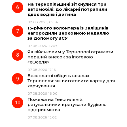
На Тернопільщині зіткнулися три
автомобілі: до лікарні потрапили
двоє водіїв і дитина
08.08.2026, 09:14
15-річного волонтера із Заліщиків
нагородили церковною медаллю
за допомогу ЗСУ
07.08.2026, 18:07
Як військовим у Тернополі отримати
перший внесок за іпотекою
«єОселя»
07.08.2026, 17:16
Безоплатні обіди в школах
Тернополя: як виготовити картку для
харчування
07.08.2026, 16:00
Пожежа на Текстильній:
рятувальники врятували будівлю
підприємства
07.08.2026, 15:02