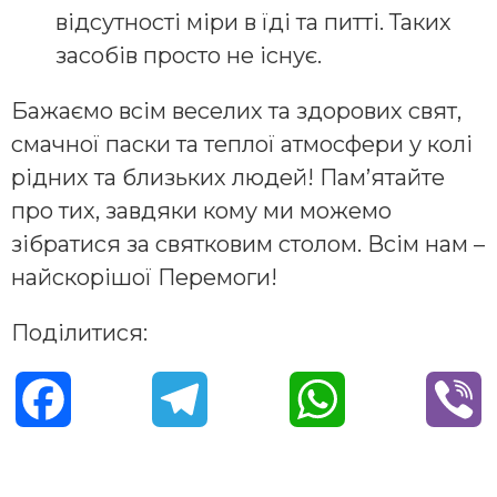
відсутності міри в їді та питті. Таких
засобів просто не існує.
Бажаємо всім веселих та здорових свят,
смачної паски та теплої атмосфери у колі
рідних та близьких людей! Пам’ятайте
про тих, завдяки кому ми можемо
зібратися за святковим столом. Всім нам –
найскорішої Перемоги!
Поділитися:
F
T
W
V
a
e
h
i