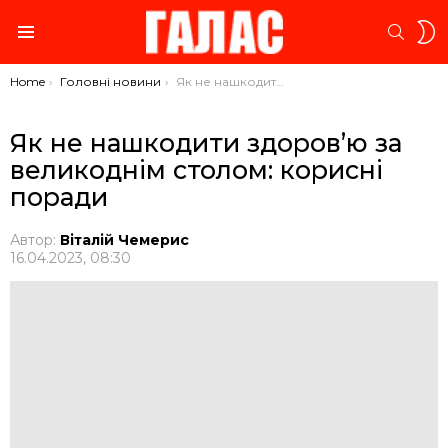
S
SEARC
S
Menu
You are here:
Home
Головні новини
Як не нашкодити здоровʼю за великоднім столом: корисні поради
Як не нашкодити здоровʼю за
великоднім столом: корисні
поради
Автор:
Віталій Чемерис
16.04.2023, 08:30