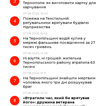
Тернополя: як виготовити картку для
k
m
p
харчування
07.08.2026, 16:00
Пожежа на Текстильній:
рятувальники врятували будівлю
підприємства
07.08.2026, 15:02
На Тернопільщині водій купив у
мережі фальшиве посвідчення за 27
тисяч гривень
07.08.2026, 14:05
Ні взуття, ні грошей: жителька
Тернопільського району втратила 63
тисячі
07.08.2026, 13:17
На Тернопільщині знайшли мертвим
чоловіка, якого три дні розшукував
брат
07.08.2026, 12:02
«Втратили час, який би врятував
його»: дружина ветерана