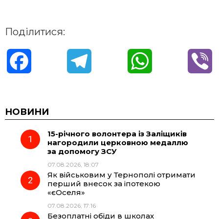
Поділитися:
F
T
W
V
a
e
h
i
c
l
a
b
НОВИНИ
15-річного волонтера із Заліщиків
e
e
t
e
нагородили церковною медаллю
за допомогу ЗСУ
b
g
s
r
07.08.2026, 18:07
Як військовим у Тернополі отримати
o
r
A
перший внесок за іпотекою
«єОселя»
07.08.2026, 17:16
o
a
p
Безоплатні обіди в школах