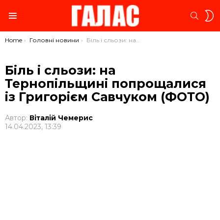
S
SEARC
S
Menu
You are here:
Home
Головні новини
Біль і сльози: на Тернопільщині попрощалися із Григорієм Савчуком (ФОТО)
Біль і сльози: на
Тернопільщині попрощалися
із Григорієм Савчуком (ФОТО)
Автор:
Віталій Чемерис
14.04.2023, 13:39