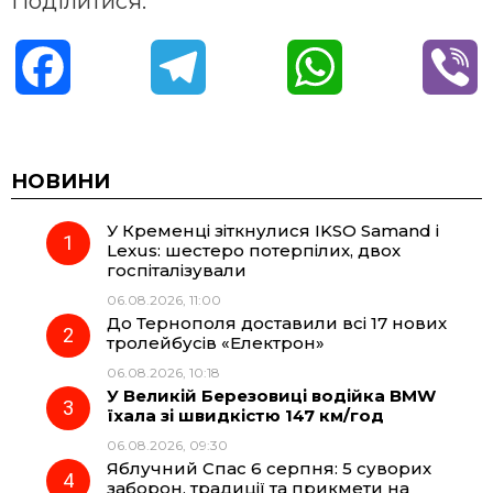
Поділитися:
F
T
W
V
a
e
h
i
c
l
a
b
НОВИНИ
У Кременці зіткнулися IKSO Samand і
e
e
t
e
Lexus: шестеро потерпілих, двох
госпіталізували
b
g
s
r
06.08.2026, 11:00
До Тернополя доставили всі 17 нових
o
r
A
тролейбусів «Електрон»
06.08.2026, 10:18
У Великій Березовиці водійка BMW
o
a
p
їхала зі швидкістю 147 км/год
06.08.2026, 09:30
k
m
p
Яблучний Спас 6 серпня: 5 суворих
заборон, традиції та прикмети на