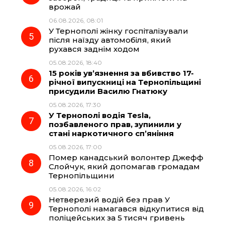
врожай
06.08.2026, 08:01
У Тернополі жінку госпіталізували
після наїзду автомобіля, який
рухався заднім ходом
05.08.2026, 18:40
15 років ув’язнення за вбивство 17-
річної випускниці на Тернопільщині
присудили Василю Гнатюку
05.08.2026, 17:30
У Тернополі водія Tesla,
позбавленого прав, зупинили у
стані наркотичного сп’яніння
05.08.2026, 17:00
Помер канадський волонтер Джефф
Слойчук, який допомагав громадам
Тернопільщини
05.08.2026, 16:02
Нетверезий водій без прав У
Тернополі намагався відкупитися від
поліцейських за 5 тисяч гривень