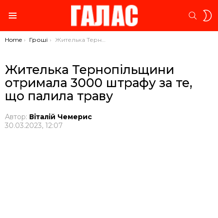
S
SEARC
S
Menu
You are here:
Home
Гроші
Жителька Тернопільщини отримала 3000 штрафу за те, що палила траву
Жителька Тернопільщини
отримала 3000 штрафу за те,
що палила траву
Автор:
Віталій Чемерис
30.03.2023, 12:07