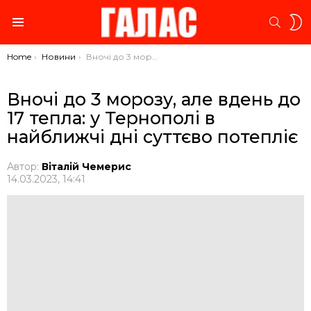
S
SEARC
S
Menu
You are here:
Home
Новини
Вночі до 3 морозу, але вдень до 17 тепла: у Тернополі в найближчі дні суттєво потепліє
Вночі до 3 морозу, але вдень до
17 тепла: у Тернополі в
найближчі дні суттєво потепліє
Автор:
Віталій Чемерис
14.03.2023, 14:41