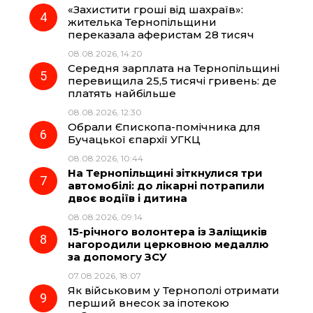
«Захистити гроші від шахраїв»:
жителька Тернопільщини
переказала аферистам 28 тисяч
08.08.2026, 14:20
Середня зарплата на Тернопільщині
перевищила 25,5 тисячі гривень: де
платять найбільше
08.08.2026, 12:30
Обрали Єпископа-помічника для
Бучацької єпархії УГКЦ
08.08.2026, 10:44
На Тернопільщині зіткнулися три
автомобілі: до лікарні потрапили
двоє водіїв і дитина
08.08.2026, 09:14
15-річного волонтера із Заліщиків
нагородили церковною медаллю
за допомогу ЗСУ
07.08.2026, 18:07
Як військовим у Тернополі отримати
перший внесок за іпотекою