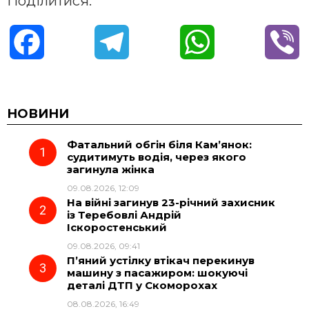
Поділитися:
F
T
W
V
a
e
h
i
c
l
a
b
НОВИНИ
Фатальний обгін біля Кам’янок:
e
e
t
e
судитимуть водія, через якого
загинула жінка
b
g
s
r
09.08.2026, 12:09
На війні загинув 23-річний захисник
o
r
A
із Теребовлі Андрій
Іскоростенський
09.08.2026, 09:41
o
a
p
П’яний устілку втікач перекинув
машину з пасажиром: шокуючі
k
m
p
деталі ДТП у Скоморохах
08.08.2026, 16:49