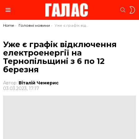
S
SEARC
S
Menu
You are here:
Home
Головні новини
Уже є графік відключення електроенергії на Тернопільщині з 6 по 12 березня
Уже є графік відключення
електроенергії на
Тернопільщині з 6 по 12
березня
Автор:
Віталій Чемерис
03.03.2023, 17:17