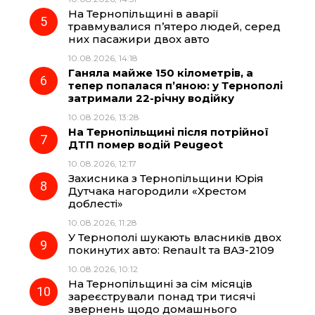
На Тернопільщині в аварії
травмувалися п’ятеро людей, серед
них пасажири двох авто
10.08.2026, 14:18
Ганяла майже 150 кілометрів, а
тепер попалася п’яною: у Тернополі
затримали 22-річну водійку
10.08.2026, 13:28
На Тернопільщині після потрійної
ДТП помер водій Peugeot
10.08.2026, 12:17
Захисника з Тернопільщини Юрія
Дутчака нагородили «Хрестом
доблесті»
10.08.2026, 11:28
У Тернополі шукають власників двох
покинутих авто: Renault та ВАЗ-2109
10.08.2026, 10:12
На Тернопільщині за сім місяців
зареєстрували понад три тисячі
звернень щодо домашнього