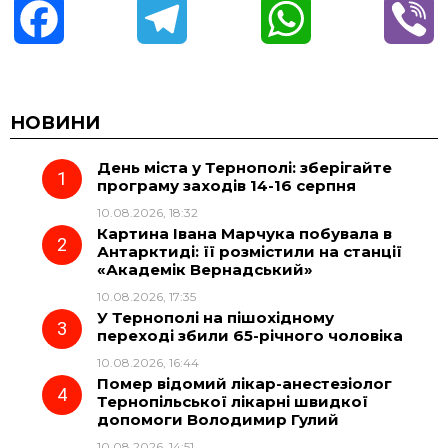
F
T
W
V
a
e
h
i
c
l
a
b
НОВИНИ
День міста у Тернополі: зберігайте
e
e
t
e
програму заходів 14-16 серпня
10.08.2026, 18:32
b
g
s
r
Картина Івана Марчука побувала в
Антарктиді: її розмістили на станції
o
r
A
«Академік Вернадський»
10.08.2026, 17:35
У Тернополі на пішохідному
o
a
p
переході збили 65-річного чоловіка
10.08.2026, 16:44
k
m
p
Помер відомий лікар-анестезіолог
Тернопільської лікарні швидкої
допомоги Володимир Гулий
10.08.2026, 14:51