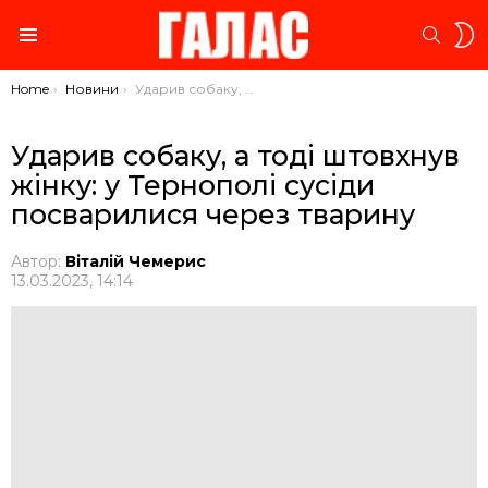
S
SEARC
S
Menu
You are here:
Home
Новини
Ударив собаку, а тоді штовхнув жінку: у Тернополі сусіди посварилися через тварину
Ударив собаку, а тоді штовхнув
жінку: у Тернополі сусіди
посварилися через тварину
Автор:
Віталій Чемерис
13.03.2023, 14:14