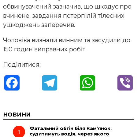
обвинувачений зазначив, що шкодує про
вчинене, завдання потерпілій тілесних
ушкоджень заперечив.
Чоловіка визнали винним та засудили до
150 годин виправних робіт.
Поділитися:
F
T
W
V
a
e
h
i
c
l
a
b
НОВИНИ
Фатальний обгін біля Кам’янок:
e
e
t
e
судитимуть водія, через якого