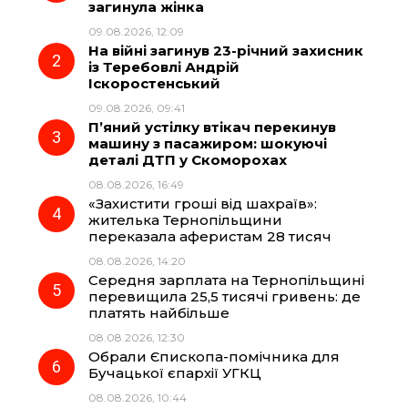
загинула жінка
b
g
s
r
09.08.2026, 12:09
На війні загинув 23-річний захисник
o
r
A
із Теребовлі Андрій
Іскоростенський
09.08.2026, 09:41
o
a
p
П’яний устілку втікач перекинув
машину з пасажиром: шокуючі
k
m
p
деталі ДТП у Скоморохах
08.08.2026, 16:49
«Захистити гроші від шахраїв»:
жителька Тернопільщини
переказала аферистам 28 тисяч
08.08.2026, 14:20
Середня зарплата на Тернопільщині
перевищила 25,5 тисячі гривень: де
платять найбільше
08.08.2026, 12:30
Обрали Єпископа-помічника для
Бучацької єпархії УГКЦ
08.08.2026, 10:44