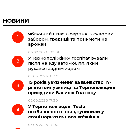
a
e
h
i
c
l
a
b
НОВИНИ
Яблучний Спас 6 серпня: 5 суворих
e
e
t
e
заборон, традиції та прикмети на
врожай
b
g
s
r
06.08.2026, 08:01
У Тернополі жінку госпіталізували
o
r
A
після наїзду автомобіля, який
рухався заднім ходом
05.08.2026, 18:40
o
a
p
15 років ув’язнення за вбивство 17-
річної випускниці на Тернопільщині
k
m
p
присудили Василю Гнатюку
05.08.2026, 17:30
У Тернополі водія Tesla,
позбавленого прав, зупинили у
стані наркотичного сп’яніння
05.08.2026, 17:00