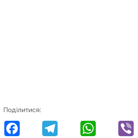
Поділитися:
F
T
W
V