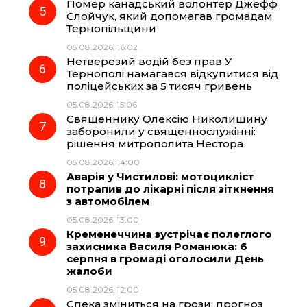
Помер канадський волонтер Джефф
Слойчук, який допомагав громадам
Тернопільщини
05.08.2026, 16:02
Нетверезий водій без прав У
Тернополі намагався відкупитися від
поліцейських за 5 тисяч гривень
05.08.2026, 15:06
Священнику Олексію Николишину
заборонили у священнослужінні:
рішення митрополита Нестора
05.08.2026, 14:00
Аварія у Чистилові: мотоцикліст
потрапив до лікарні після зіткнення
з автомобілем
05.08.2026, 13:00
Кременеччина зустрічає полеглого
захисника Василя Романюка: 6
серпня в громаді оголосили День
жалоби
05.08.2026, 12:00
Спека зміниться на грози: прогноз