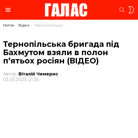
S
SEARC
S
Menu
You are here:
Home
Відео
Тернопільська бригада під Бахмутом взяли в полон п’ятьох росіян (ВІДЕО)
Тернопільська бригада під
Бахмутом взяли в полон
п’ятьох росіян (ВІДЕО)
Автор:
Віталій Чемерис
03.03.2023, 21:35