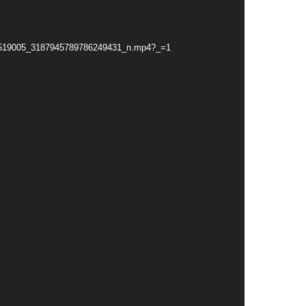
66519005_3187945789786249431_n.mp4?_=1