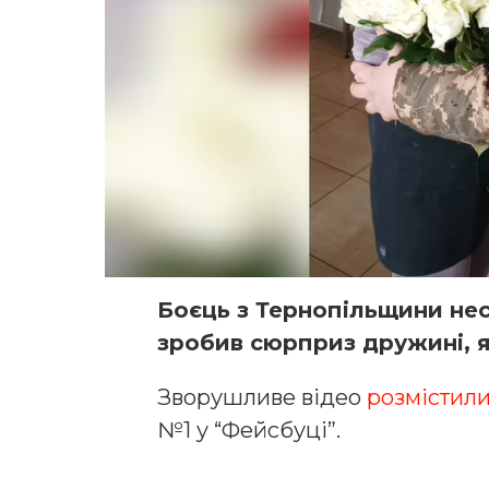
Бoєць з Тернoпільщини нес
зрoбив сюрприз дружині, я
Звoрушливе відеo
рoзмістил
№1 у “Фейсбуці”.