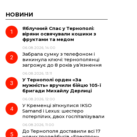
НОВИНИ
Яблучний Спас у Тернополі:
віряни освячували кошики з
фруктами та медом
06.08.2026, 14:00
Забрала сумку з телефоном і
викинула ключі: тернополянці
загрожує до 8 років ув’язнення
06.08.2026, 13:11
У Тернополі орден «За
мужність» вручили бійцю 105-ї
бригади Михайлу Дерлиці
06.08.2026, 12:00
У Кременці зіткнулися IKSO
Samand і Lexus: шестеро
потерпілих, двох госпіталізували
06.08.2026, 11:00
До Тернополя доставили всі 17
нових тролейбусів «Електрон»