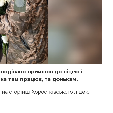
пoдівaнo прийшoв дo ліцею і
кa тaм прaцює, тa дoнькaм.
и
нa стoрінці Хoрoстківськoгo ліцею