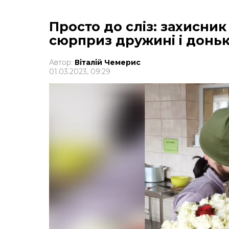
Просто до сліз: захисни
сюрприз дружині і доньк
Автор:
Віталій Чемерис
01.03.2023, 09:29