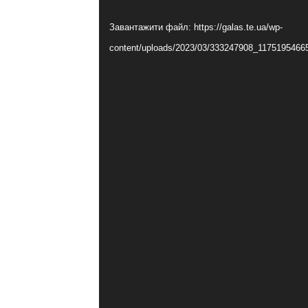
і
Завантажити файл: https://galas.te.ua/wp-
д
content/uploads/2023/03/333247908_11751954
е
о
п
р
о
г
р
а
в
а
ч