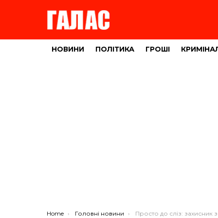
НОВИНИ
ПОЛІТИКА
ГРОШІ
КРИМІНА
You are here:
Home
Головні новини
Просто до сліз: захисник з Тернопільщини зробив сюрприз дружині 