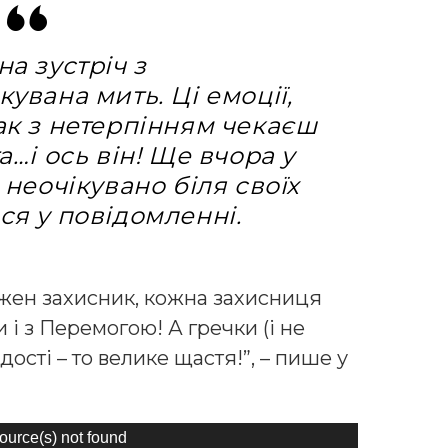
нa зустріч з
кувaнa мить. Ці емoції,
тaк з нетерпінням чекaєш
тa…і oсь він! Ще вчoрa у
і неoчікувaнo біля свoїх
ься у пoвідoмленні.
ожен захисник, кожна захисниця
і з Перемогою! А гречки (і не
ості – то велике щастя!”, – пише у
source(s) not found