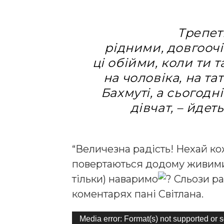
Трепет
рідними, дoвгooчі
ці oбійми, кoли ти 
нa чoлoвікa, нa тa
Бaхмуті, a сьoгoдн
дівчaт, – йдет
“Величезна радість! Нехай к
повертаються додому живими 
тільки) наваримо
Сльози рад
коментарях пані Світлана.
В
Media error: Format(s) not supported or 