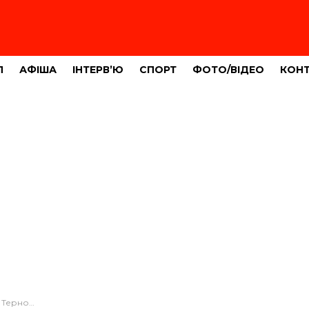
Л
АФІША
ІНТЕРВ’Ю
СПОРТ
ФОТО/ВІДЕО
КОН
і донькам (ВІДЕО)