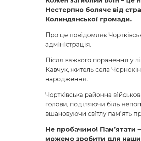
Кожен загиблий воїн – це 
Нестерпно боляче від стра
Колиндянської громади.
Про це повідомляє Чортківс
адміністрація.
Після важкого поранення у л
Кавчук, житель села Чорнокін
народження.
Чортківська районна військов
голови, поділяючи біль непоп
вшановуючи світлу пам’ять пр
Не пробачимо! Пам’ятати –
можемо зробити для наших 