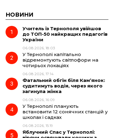
НОВИНИ
Учитель із Тернополя увійшов
до ТОП-50 найкращих педагогів
України
06.08.2026, 18:03
У Тернополі капітально
відремонтують світлофори на
чотирьох локаціях
06.08.2026, 17:14
Фатальний обгін біля Кам’янок:
судитимуть водія, через якого
загинула жінка
06.08.2026, 16:09
У Тернополі планують
встановити 12 сонячних станцій у
школах і садках
06.08.2026, 15:19
Яблучний Спас у Тернополі:
віряни освячували кошики з