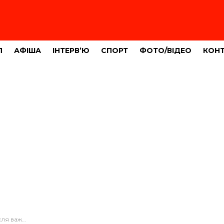
Л
АФІША
ІНТЕРВ’Ю
СПОРТ
ФОТО/ВІДЕО
КОН
ортківщини (ФОТО)