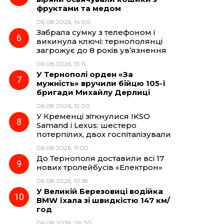
фруктами та медом
06.08.2026, 14:00
Забрала сумку з телефоном і
викинула ключі: тернополянці
загрожує до 8 років ув’язнення
06.08.2026, 13:11
У Тернополі орден «За
мужність» вручили бійцю 105-ї
бригади Михайлу Дерлиці
06.08.2026, 12:00
У Кременці зіткнулися IKSO
Samand і Lexus: шестеро
потерпілих, двох госпіталізували
06.08.2026, 11:00
До Тернополя доставили всі 17
нових тролейбусів «Електрон»
06.08.2026, 10:18
У Великій Березовиці водійка
BMW їхала зі швидкістю 147 км/
год
06.08.2026, 09:30