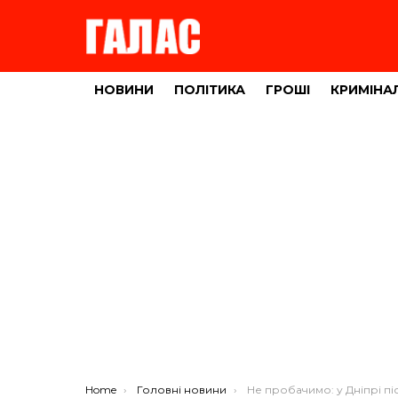
НОВИНИ
ПОЛІТИКА
ГРОШІ
КРИМІНА
You are here:
Home
Головні новини
Не пробачимо: у Дніпрі після важкого поранення помер Герой з Ч