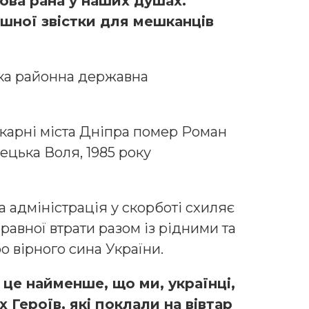
нова рана у наших душах.
шної звістки для мешканців
ька районна державна
ікарні міста Дніпра помер Роман
ецька Воля, 1985 року
а адміністрація у скорботі схиляє
равної втрати разом із рідними та
о вірного сина України.
 це найменше, що ми, українці,
Героїв, які поклали на вівтар