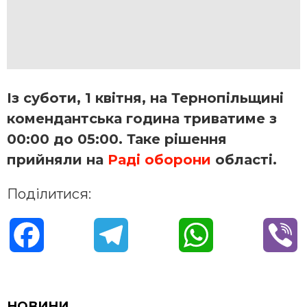
Із суботи, 1 квітня, на Тернопільщині
комендантська година триватиме з
00:00 до 05:00. Таке рішення
прийняли на
Раді оборони
області.
Поділитися:
F
T
W
V
a
e
h
i
c
l
a
b
НОВИНИ