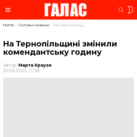
S
SEARC
S
Menu
You are here:
Home
Головні новини
На Тернопільщині змінили комендантську годину
На Тернопільщині змінили
комендантську годину
Автор:
Марта Краузе
30.03.2023, 17:38