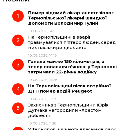
Помер відомий лікар-анестезіолог
e
e
t
e
Тернопільської лікарні швидкої
допомоги Володимир Гулий
b
g
s
r
10.08.2026, 14:51
На Тернопільщині в аварії
o
r
A
травмувалися п’ятеро людей, серед
них пасажири двох авто
10.08.2026, 14:18
o
a
p
Ганяла майже 150 кілометрів, а
тепер попалася п’яною: у Тернополі
k
m
p
затримали 22-річну водійку
10.08.2026, 13:28
На Тернопільщині після потрійної
ДТП помер водій Peugeot
10.08.2026, 12:17
Захисника з Тернопільщини Юрія
Дутчака нагородили «Хрестом
доблесті»
10.08.2026, 11:28
У Тернополі шукають власників двох